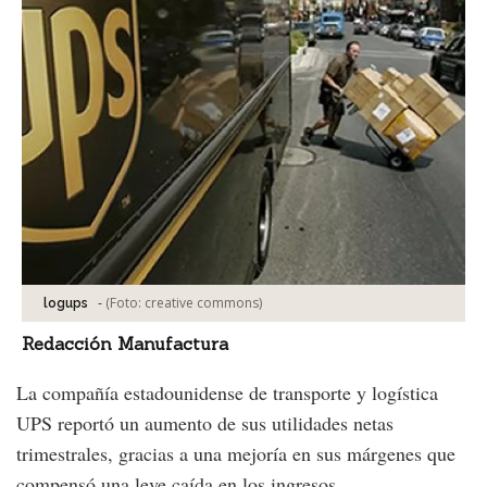
-
(Foto:
creative commons
)
logups
Redacción Manufactura
La compañía estadounidense de transporte y logística
UPS reportó un aumento de sus utilidades netas
trimestrales, gracias a una mejoría en sus márgenes que
compensó una leve caída en los ingresos.