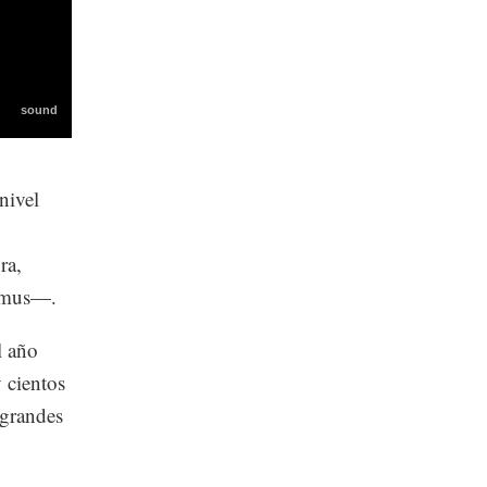
nivel
ra,
rimus—.
l año
 cientos
 grandes