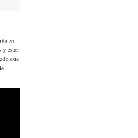
rita en
 y estar
ado este
de