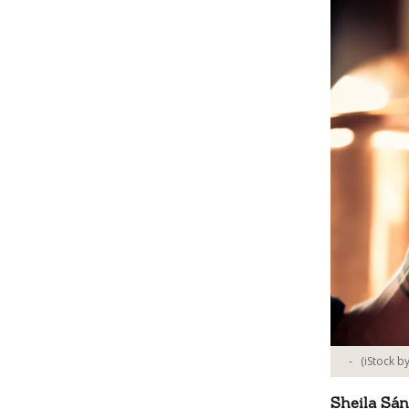
-
(iStock b
Sheila Sá