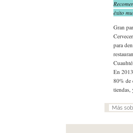
Recomend
éxito mu
Gran par
Cervecer
para den
restaura
Cuauhtém
En 2013,
80% de e
tiendas,