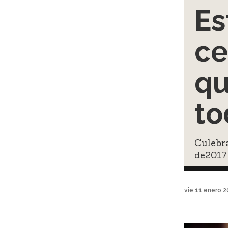
Es
ce
qu
to
Culebra
de2017 
vie 11 enero 