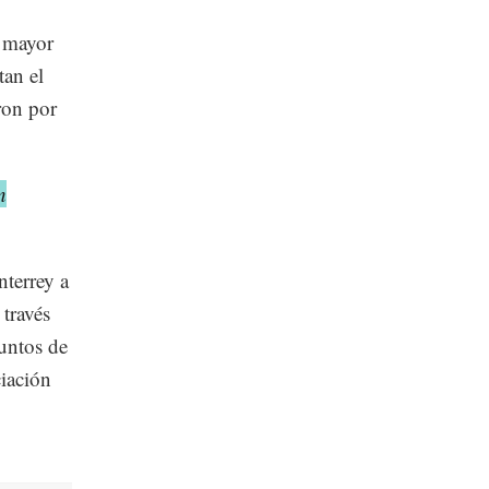
n mayor
tan el
ron por
n
terrey a
 través
untos de
ciación