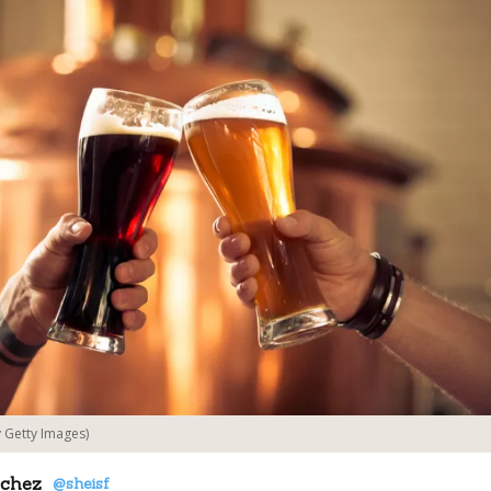
y Getty Images)
nchez
@sheisf