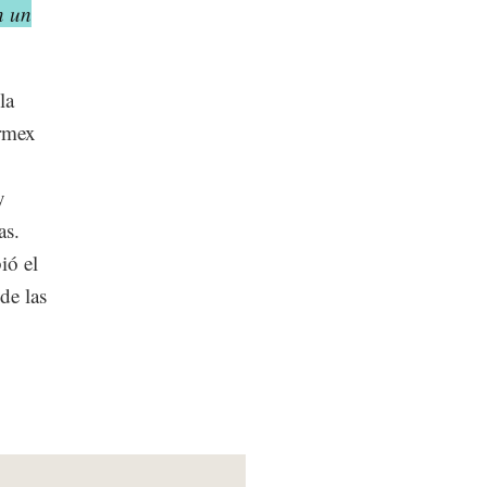
n un
la
ermex
y
as.
ió el
de las