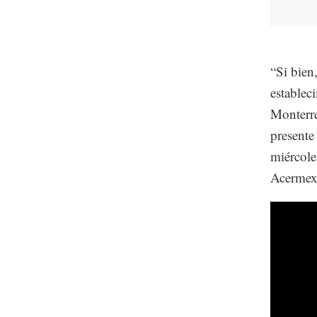
“Si bien
establec
Monterre
presente
miércole
Acermex