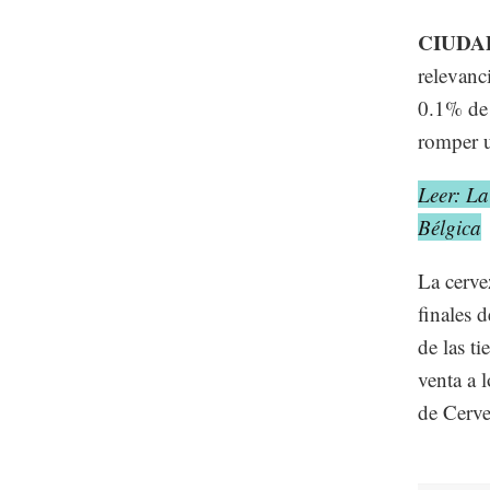
CIUDA
relevanc
0.1% de 
romper u
Leer: La
Bélgica
La cerve
finales 
de las t
venta a 
de Cerve