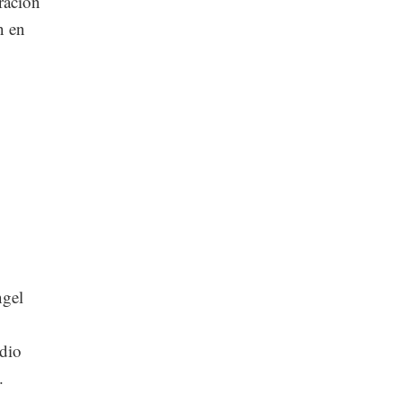
ración
n en
ngel
udio
.