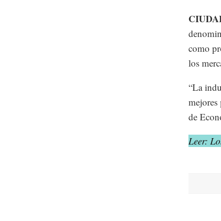
CIUDA
denomina
como pro
los merc
“La indu
mejores 
de Econo
Leer: Lo