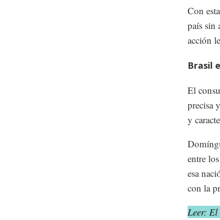
Con esta
país sin
acción le
Brasil 
El consu
precisa 
y caracte
Domíngue
entre lo
esa naci
con la p
Leer: El