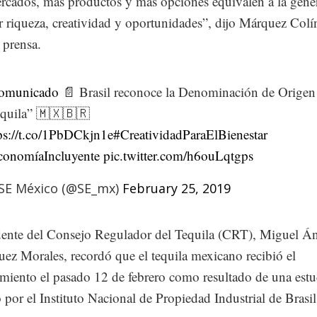
cados, más productos y más opciones equivalen a la gene
 riqueza, creatividad y oportunidades”, dijo Márquez Colí
 prensa.
omunicado
📄 Brasil reconoce la Denominación de Origen
quila” 🇲🇽🇧🇷
ps://t.co/1PbDCkjn1e
#CreatividadParaElBienestar
conomíaIncluyente
pic.twitter.com/h6ouLqtgps
SE México (@SE_mx)
February 25, 2019
dente del Consejo Regulador del Tequila (CRT), Miguel Á
z Morales, recordó que el tequila mexicano recibió el
miento el pasado 12 de febrero como resultado de una est
o por el Instituto Nacional de Propiedad Industrial de Brasil