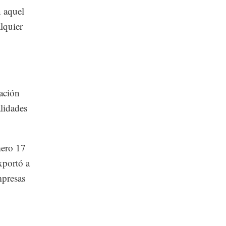
n aquel
alquier
ación
alidades
mero 17
xportó a
mpresas