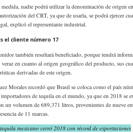
 medida, nadie podrá utilizar la denominación de origen e
 autorización del CRT, ya que de usarla, se podrá ejercer cu
gal, explicó el representante industrial.
es el cliente número 17
midor también resultará beneficiado, porque tendrá inform
y veraz en cuanto al origen geográfico del producto, sus cu
rísticas derivadas de este origen.
z Morales recordó que Brasil se coloca como el país nú
s importadores de tequila en el mundo, ya que en 2018 se e
ón un volumen de 689,371 litros, provenientes de nueve e
resencia de 11 marcas.
 tequila mexicano cerró 2018 con récord de exportaciones