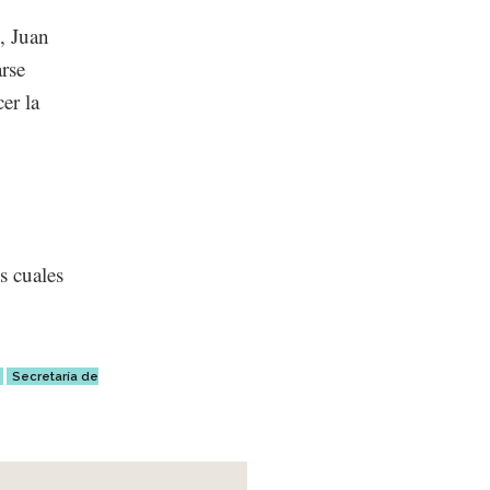
, Juan
rse
er la
s cuales
Secretaría de