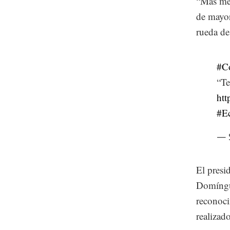
“Más mer
de mayor
rueda de
#C
“Te
htt
#E
— 
El presi
Domíngue
reconoci
realizad