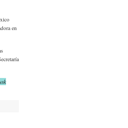
éxico
adora en
as
ecretaría
usk