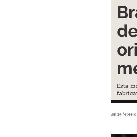
Br
de
or
me
Esta me
fabrica
lun 25 febrer