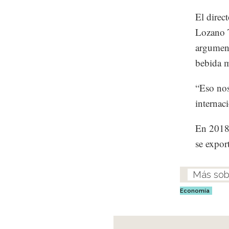
El direc
Lozano T
argument
bebida m
“Eso nos
internac
En 2018,
se expor
Economía