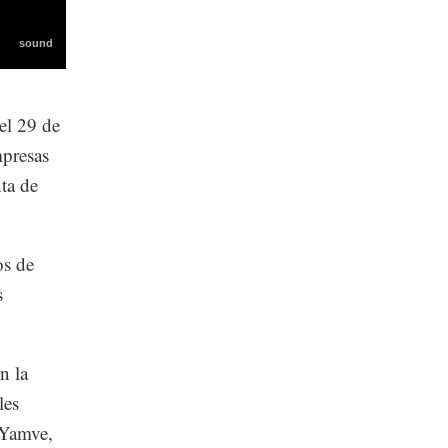
el 29 de
mpresas
ta de
os de
s
n la
les
 Yamve,