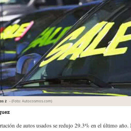
-
(Foto:
Autocosmos.com
)
os 2
guez
tación de autos usados se redujo 29.3% en el último año. 