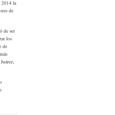
 2014 la
ores de
ó de ser
zar los
e de
 más
Juárez,
co
e