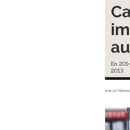
Ca
im
au
En 201
2013
mar 10 febrer