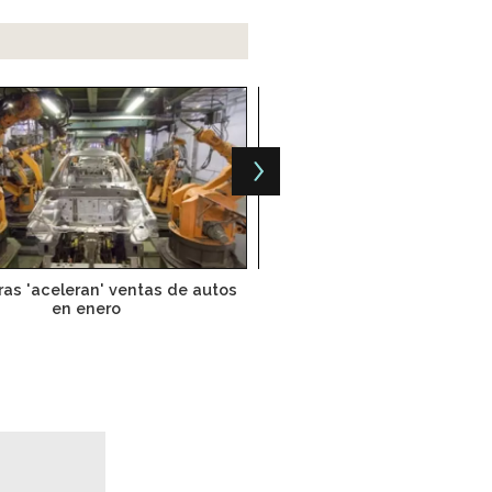
as 'aceleran' ventas de autos
Nissan apoyará apertura de
en enero
en EU