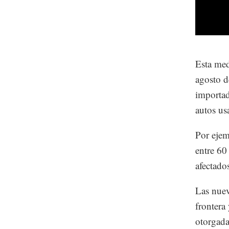
Esta med
agosto d
importad
autos us
Por ejem
entre 60
afectado
Las nuev
frontera
otorgada