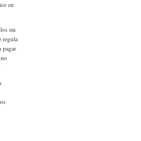
ico en
los sin
e regula
n pagar
 no
.
x
tos