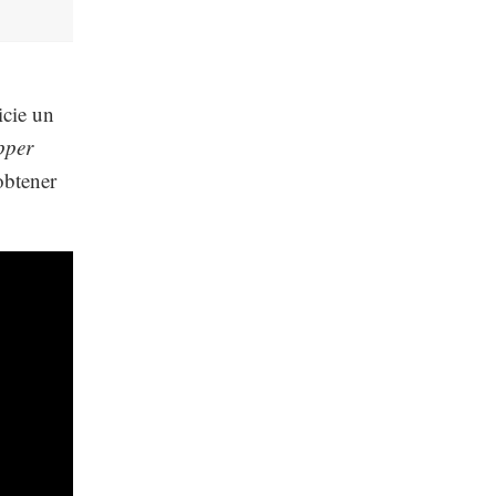
icie un
pper
obtener