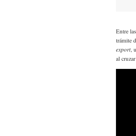
Entre la
trámite 
export
, 
al cruza