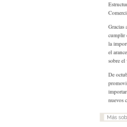
Estructu
Comercio
Gracias 
cumplir 
la impor
el aranc
sobre el
De octub
promovió
importar
nuevos c