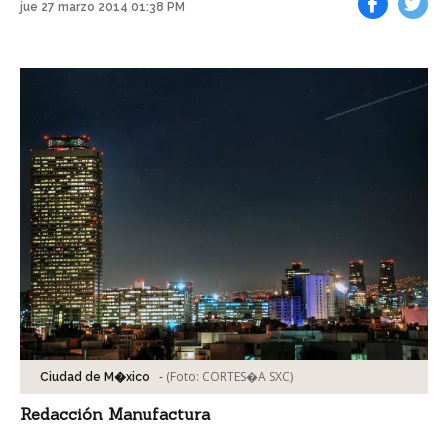
jue 27 marzo 2014 01:38 PM
Facebook
Tweet
-
(Foto:
CORTES�A SXC
)
Ciudad de M�xico
Redacción Manufactura