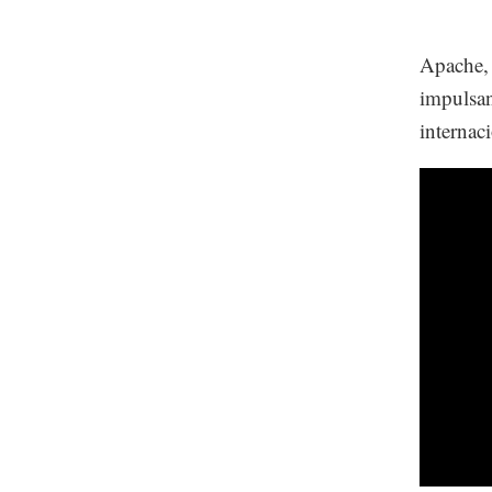
Apache, 
impulsan
internac