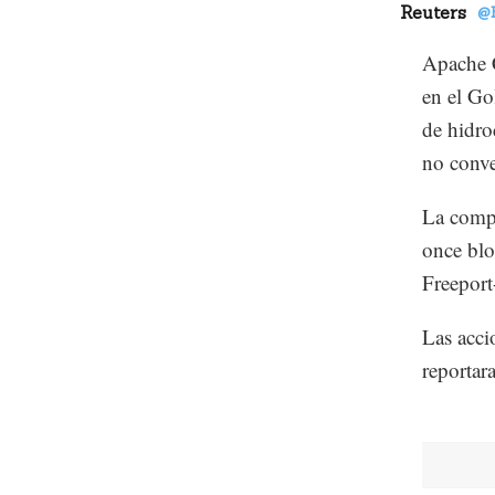
Reuters
@
Apache C
en el Go
de hidro
no conve
La compa
once blo
Freepor
Las acci
reportar