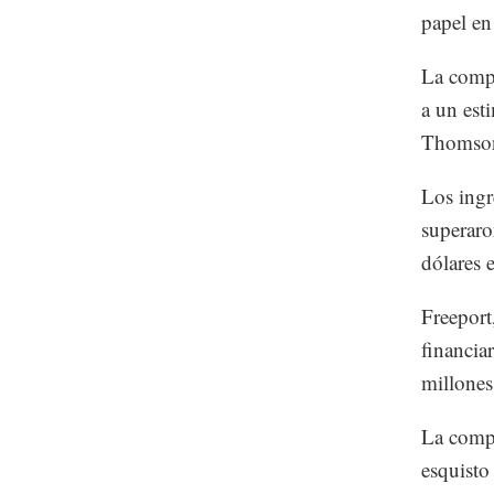
papel en 
La compa
a un est
Thomson
Los ingr
superaro
dólares 
Freeport
financia
millones
La compa
esquisto