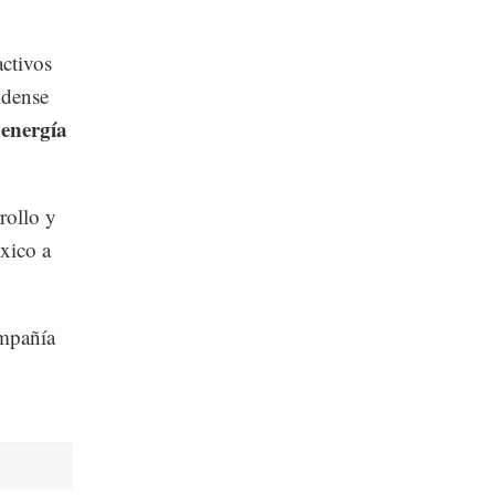
ctivos
idense
energía
e
rollo y
xico a
ompañía