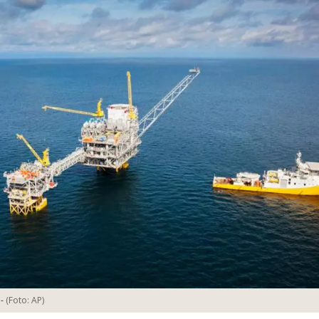
-
(Foto:
AP
)