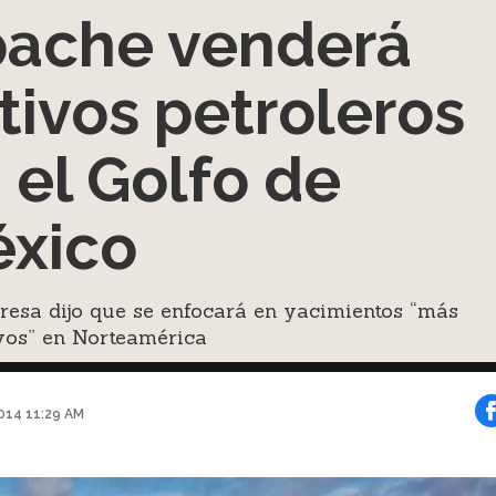
ache venderá
tivos petroleros
 el Golfo de
xico
esa dijo que se enfocará en yacimientos “más
vos” en Norteamérica
014 11:29 AM