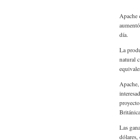
Apache d
aumentó 
día.
La produ
natural 
equivale
Apache, 
interesa
proyecto
Británica
Las gana
dólares,