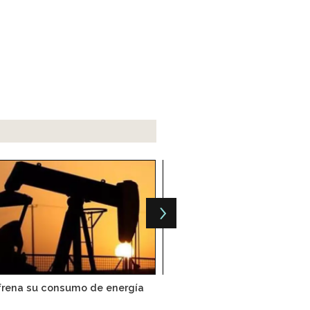
frena su consumo de energía
Pemex y CFE serán emp
productivas del Est