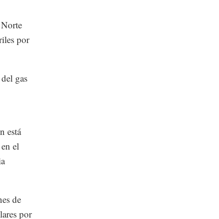
 Norte
iles por
 del gas
n está
 en el
ia
nes de
lares por