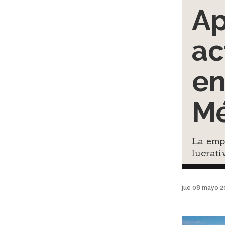
Ap
ac
en
Mé
La empr
lucrati
jue 08 mayo 2