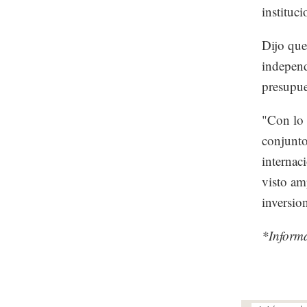
instituci
Dijo que
independ
presupue
"Con lo 
conjunto
internac
visto amp
inversion
*Inform