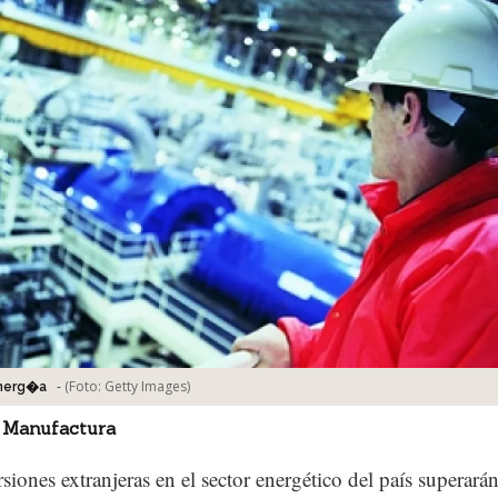
-
(Foto:
Getty Images
)
energ�a
 Manufactura
rsiones extranjeras en el sector energético del país superará