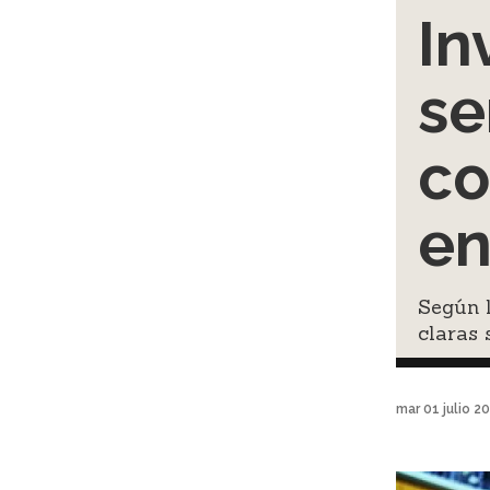
In
se
co
en
Según l
claras 
mar 01 julio 2