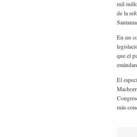
mil mill
de la re
Santamar
En un co
legislaci
que el pa
estándar
El especi
Machorro
Congreso
más conc