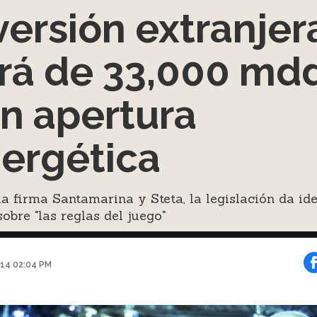
versión extranjer
rá de 33,000 md
n apertura
ergética
a firma Santamarina y Steta, la legislación da id
sobre "las reglas del juego"
014 02:04 PM