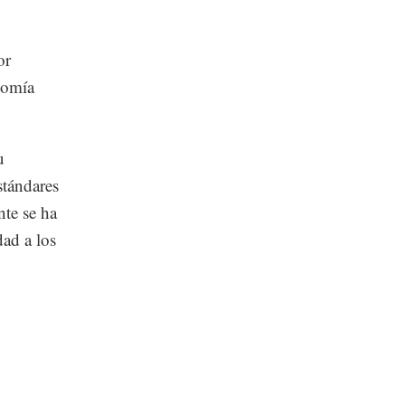
or
nomía
u
stándares
nte se ha
dad a los