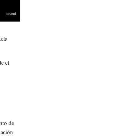
ncia
e el
ento de
nación