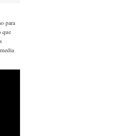
mo para
o que
s
romedia