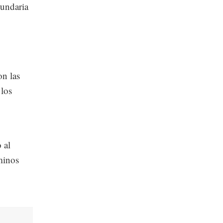
cundaria
on las
 los
 al
minos