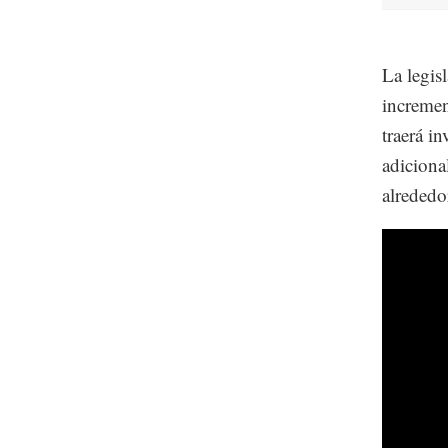
La legis
incremen
traerá i
adiciona
alrededo