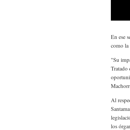
En ese s
como la 
"Su impa
Tratado 
oportuni
Machorr
Al respe
Santamar
legislac
los órga