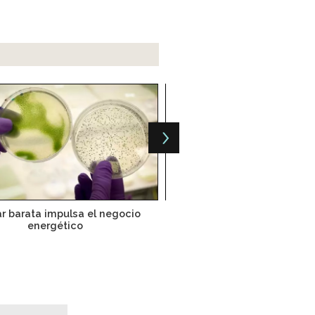
r barata impulsa el negocio
Nuevo virus cibernético ti
energético
mira instalaciones ener