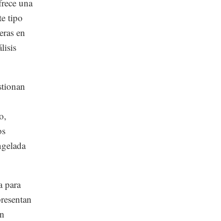
frece una
te tipo
eras en
lisis
stionan
o,
os
ngelada
a para
presentan
en