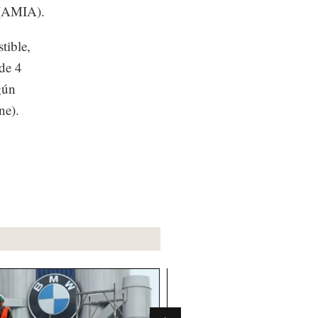
 (AMIA).
tible,
 de 4
gún
ine).