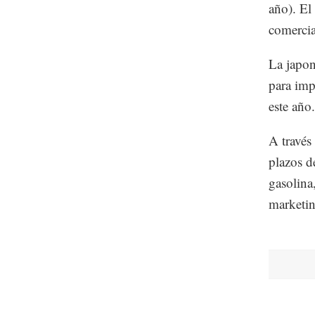
año). El
comercia
La japon
para imp
este año.
A través
plazos d
gasolina
marketin