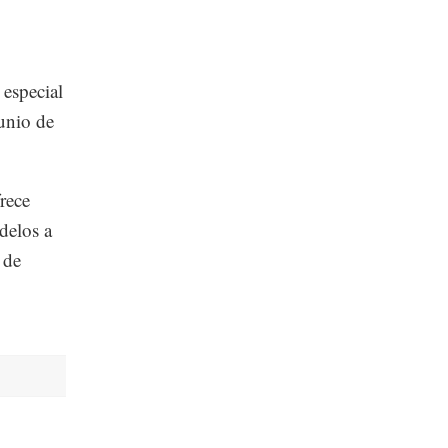
 especial
junio de
rece
delos a
 de