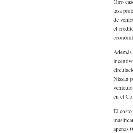
Otro cas
tasa pre
de vehíc
el crédi
económic
Además d
incentiv
circulac
Nissan p
vehículo
en el Co
El costo 
masifica
apenas 0