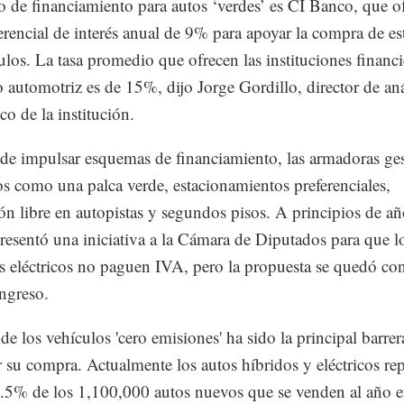
o de financiamiento para autos ‘verdes’ es CI Banco, que o
ferencial de interés anual de 9% para apoyar la compra de es
ulos. La tasa promedio que ofrecen las instituciones financi
to automotriz es de 15%, dijo Jorge Gordillo, director de aná
o de la institución.
e impulsar esquemas de financiamiento, las armadoras ge
os como una palca verde, estacionamientos preferenciales,
ión libre en autopistas y segundos pisos. A principios de añ
resentó una iniciativa a la Cámara de Diputados para que l
s eléctricos no paguen IVA, pero la propuesta se quedó co
ngreso.
de los vehículos 'cero emisiones' ha sido la principal barrer
r su compra. Actualmente los autos híbridos y eléctricos re
.5% de los 1,100,000 autos nuevos que se venden al año 