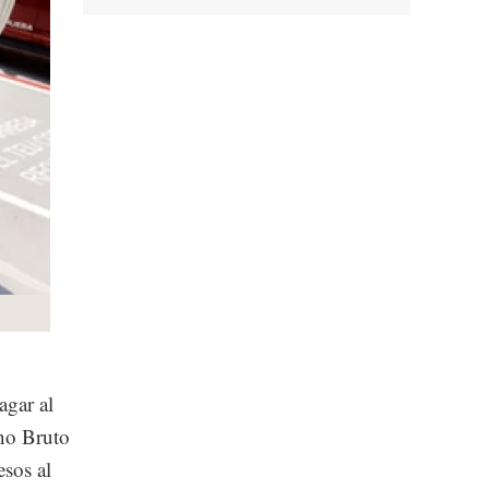
agar al
no Bruto
esos al