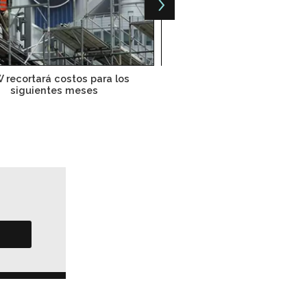
recortará costos para los
Cumbre climática apunta d
siguientes meses
energías renovable