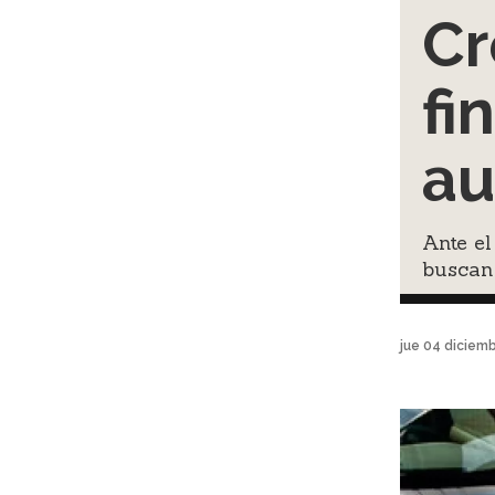
Cr
fi
au
Ante el
buscan
jue 04 diciem