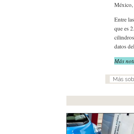
México, 
Entre las
que es 2
cilindro
datos de
Más noti