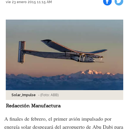
vie 23 enero 2015 11:15 AM
Facebook
Tweet
-
(Foto:
ABB
)
Solar_Impulse
Redacción Manufactura
A finales de febrero, el primer avión impulsado por
energía solar despegará del aeropuerto de Abu Dabi para