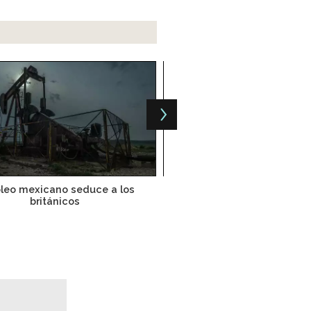
óleo mexicano seduce a los
México no ve un recorte
británicos
producción de cru