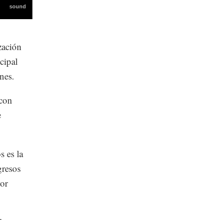
zación
cipal
nes.
 con
e
s es la
gresos
por