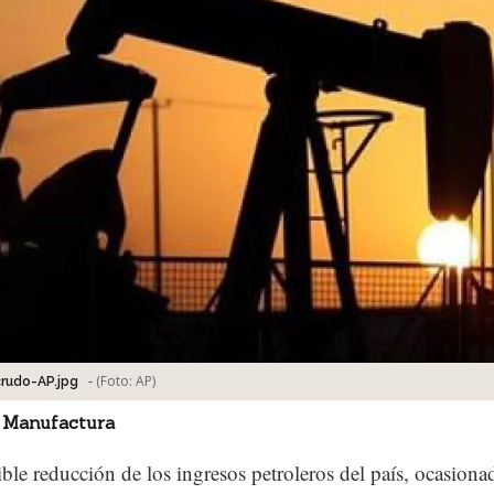
-
(Foto:
AP
)
rudo-AP.jpg
 Manufactura
ble reducción de los ingresos petroleros del país, ocasiona