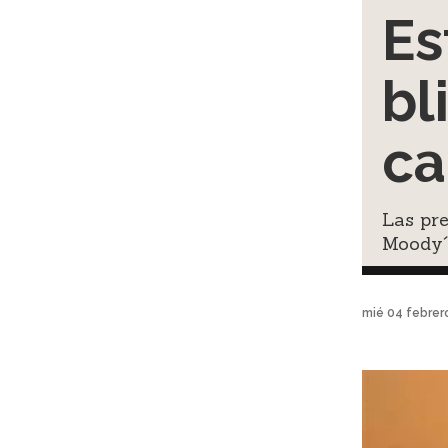
Es
bl
ca
Las pre
Moody´
mié 04 febrer