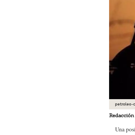
petroleo-c
Redacción
Una posi