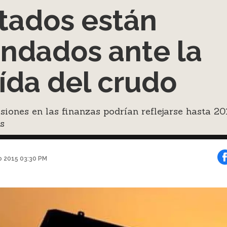
tados están
indados ante la
ída del crudo
siones en las finanzas podrían reflejarse hasta 20
s
o 2015 03:30 PM