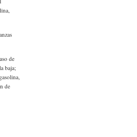
l
lina,
nanzas
caso de
la baja;
gasolina,
ón de