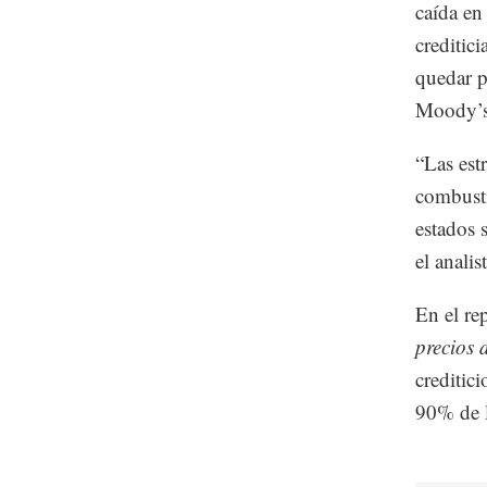
caída en
creditic
quedar p
Moody’s 
“Las est
combusti
estados 
el anali
En el re
precios 
creditic
90% de l