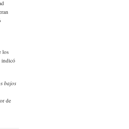
ad
eran
ó
 los
 indicó
os bajos
dor de