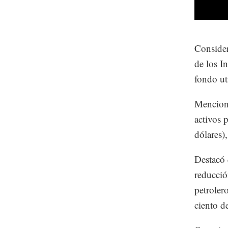
Consider
de los I
fondo ut
Mencionó
activos 
dólares),
Destacó 
reducció
petroler
ciento d