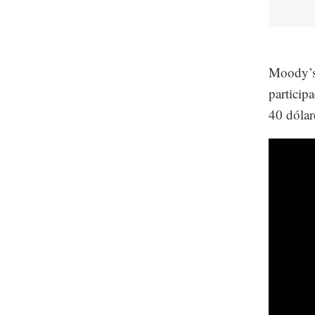
Moody’s 
particip
40 dólare