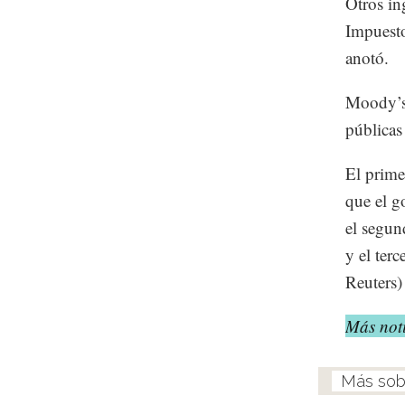
Otros in
Impuesto
anotó.
Moody’s 
públicas 
El prime
que el g
el segun
y el ter
Reuters)
Más noti