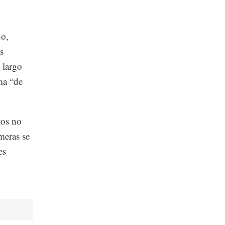
do,
s
 largo
ma “de
tos no
meras se
es