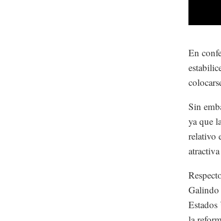
En confer
estabilic
colocarse
Sin emba
ya que l
relativo
atractiv
Respecto
Galindo 
Estados 
la refor