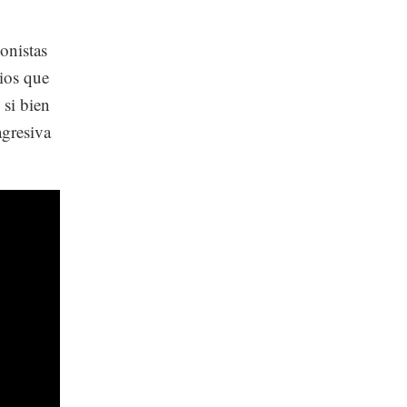
onistas
cios que
si bien
agresiva