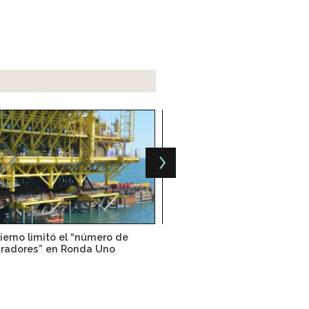
ierno limitó el “número de
Ronda Uno es inmune al a
iradores” en Ronda Uno
precio del petróle