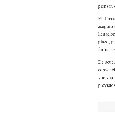
piensan 
El direc
aseguró q
licitaci
plazo, p
forma ag
De acuer
convenci
vuelven 
previsto