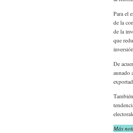
Para el 
de la co
de la in
que reduc
inversió
De acuer
aunado a
exportad
También 
tendenci
electora
Más noti