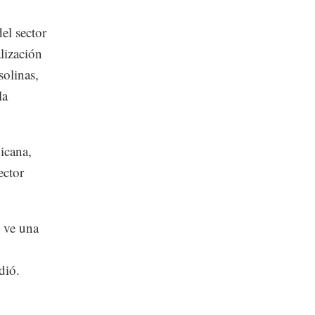
el sector
lización
solinas,
la
icana,
ector
e ve una
dió.