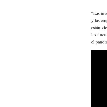
“Las inv
y las em
están vi
las fluc
el panor