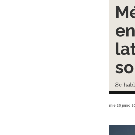
Mé
en
la
so
Se habl
mié 26 junio 