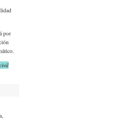
ilidad
á por
ición
mático.
ivil
a,