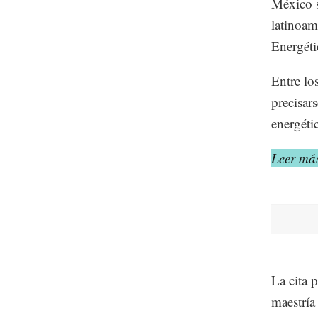
México s
latinoam
Energéti
Entre lo
precisar
energéti
Leer más
La cita 
maestría