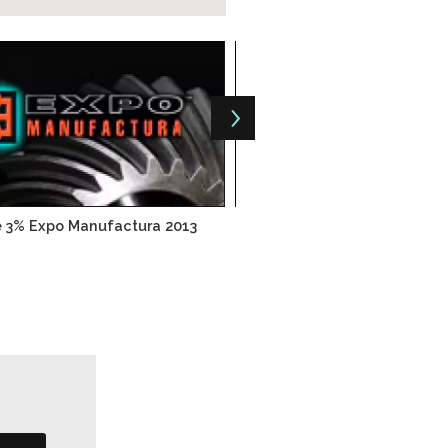
 3% Expo Manufactura 2013
General Motors y GE anunci
para eléctricos