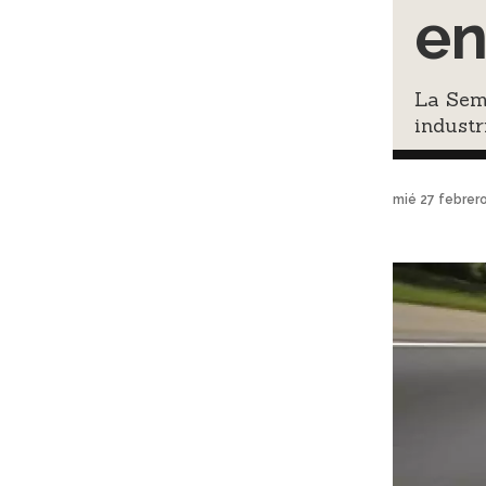
en
La Sema
industr
mié 27 febrer