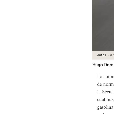
-
(F
Autos
Hugo Dom
La autom
de norma
la Secre
cual bus
gasolina