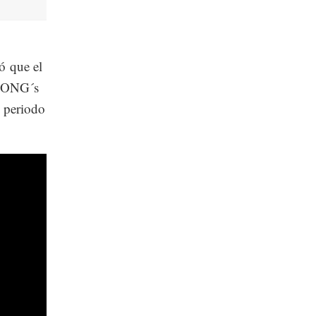
ó que el
s ONG´s
l periodo