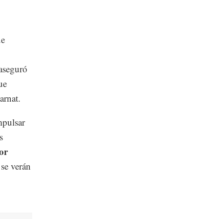
ue
aseguró
ue
arnat.
mpulsar
s
or
 se verán