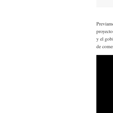
Previame
proyecto
y el gob
de comen