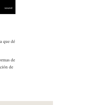
ra que dé
normas de
ación de