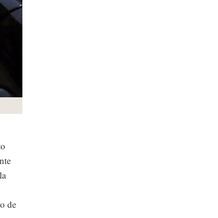
to
nte
la
do de