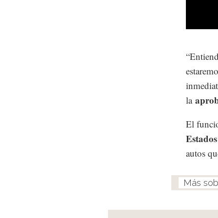
“Entiend
estaremo
inmediat
aprob
la
El funci
Estados
autos qu