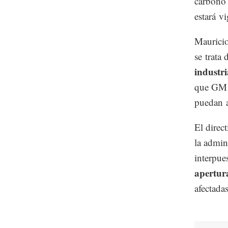
carbono 
estará vi
Mauricio
se trata
industr
que GM c
puedan a
El direc
la admin
interpue
apertur
afectada