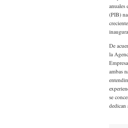
anuales 
(PIB) na
crecient
inaugura
De acuer
la Agenc
Empresas
ambas na
entendim
experien
se conce
dedican 