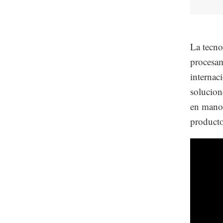
La tecno
procesam
internac
solucion
en mano”
producto