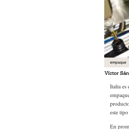
empaque
Víctor Sá
Italia e
empaque 
producto
este tip
En prome