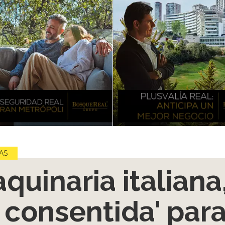
AS
quinaria italiana
a consentida' par