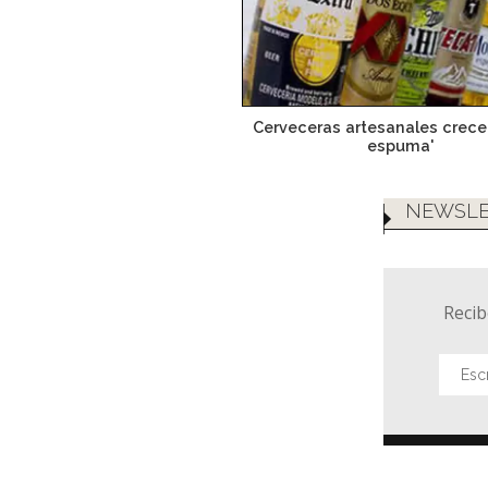
Cerveceras artesanales crec
espuma'
NEWSLE
Recib