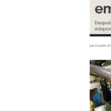
e
Después
máquin
jue 20 junio 2