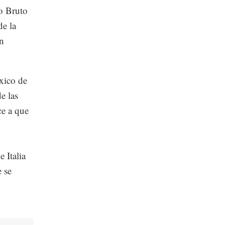
no Bruto
e la
én
xico de
e las
ce a que
 Italia
 se