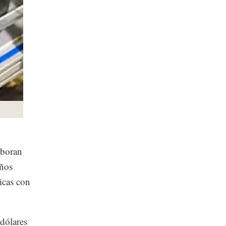
aboran
eños
icas con
dólares