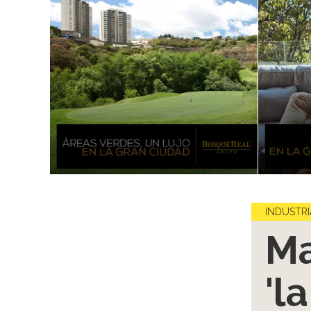
INDUSTRI
Ma
'l