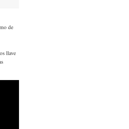
omo de
os llave
as