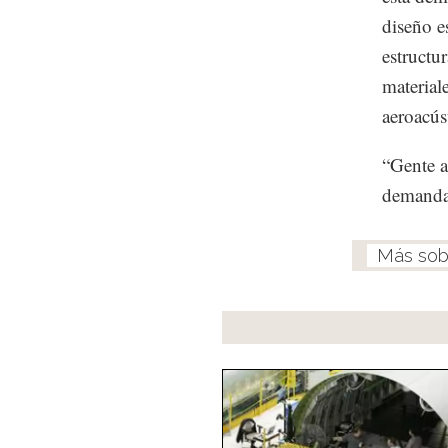
diseño es
estructu
material
aeroacús
“Gente a
demanda 