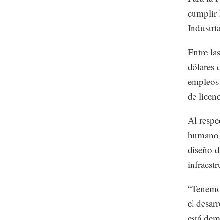
cumplir 
Industri
Entre la
dólares 
empleos 
de licen
Al respe
humano f
diseño d
infraestr
“Tenemos
el desarr
está dem