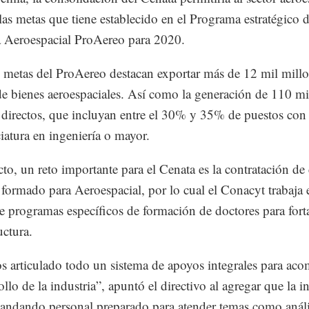
las metas que tiene establecido en el Programa estratégico d
a Aeroespacial ProAereo para 2020.
s metas del ProAereo destacan exportar más de 12 mil mill
de bienes aeroespaciales. Así como la generación de 110 mi
directos, que incluyan entre el 30% y 35% de puestos con 
ciatura en ingeniería o mayor.
cto, un reto importante para el Cenata es la contratación de 
ormado para Aeroespacial, por lo cual el Conacyt trabaja 
e programas específicos de formación de doctores para forta
uctura.
 articulado todo un sistema de apoyos integrales para ac
ollo de la industria”, apuntó el directivo al agregar que la i
andando personal preparado para atender temas como análi