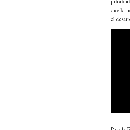
priorita
que lo i
el desarr
Para la 