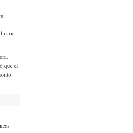
.
en
dustria
ara,
ó que el
monto.
íneas