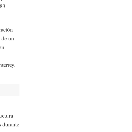
183
ración
n de un
an
terrey.
uctura
s durante