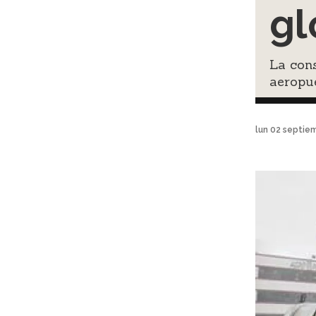
gl
La cons
aeropue
lun 02 septie