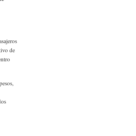
asajeros
tivo de
entro
pesos,
dos