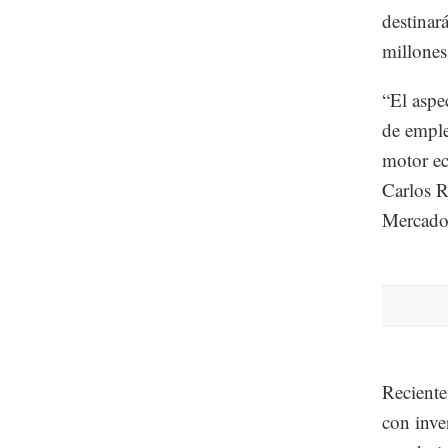
destinar
millones
“El aspe
de emple
motor ec
Carlos R
Mercadot
Reciente
con inve