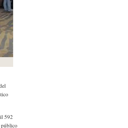
del
tico
il 592
r público