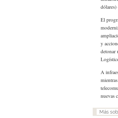
dólares)
El progr
moderniz
ampliaci
y accion
detonar 
Logístic
A infrae
mientras
telecomu
nuevas c