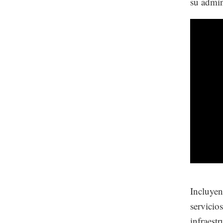
su admin
Incluyen
servicio
infraest