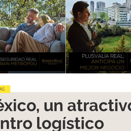
AS
xico, un atractiv
ntro logístico