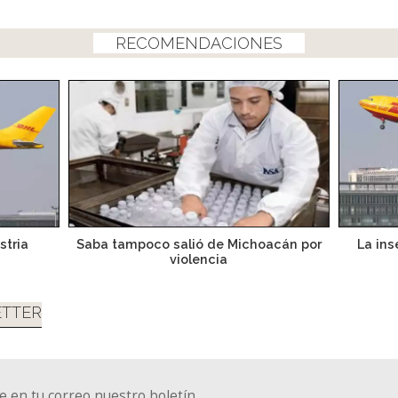
RECOMENDACIONES
stria
Saba tampoco salió de Michoacán por
La ins
violencia
TTER
e en tu correo nuestro boletín