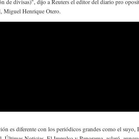
n de divisas)", dijo a Reuters el editor del diario pro oposi
, Miguel Henrique Otero.
ción es diferente con los periódicos grandes como el suyo, 
l, Últimas Noticias, El Impulso y Panorama, aclaró, aunqu