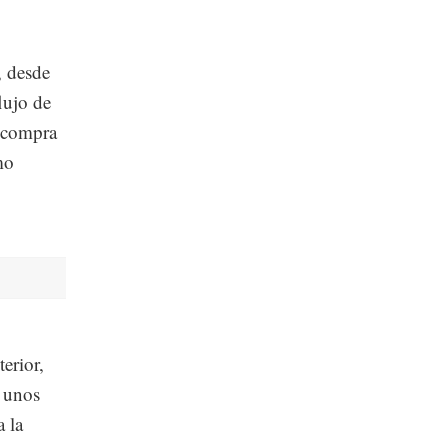
, desde
lujo de
e compra
mo
erior,
a unos
a la