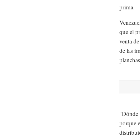
prima.
Venezuel
que el p
venta de
de las i
planchas
"Dónde e
porque e
distribui