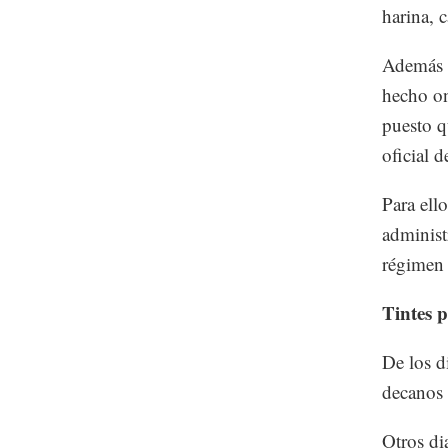
harina, 
Además h
hecho on
puesto q
oficial d
Para ell
administ
régimen 
Tintes p
De los d
decanos 
Otros di