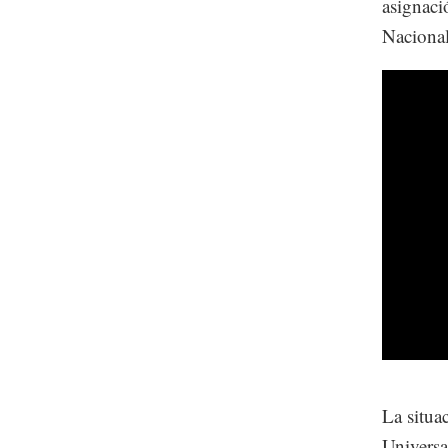
asignació
Nacional
La situa
Universa