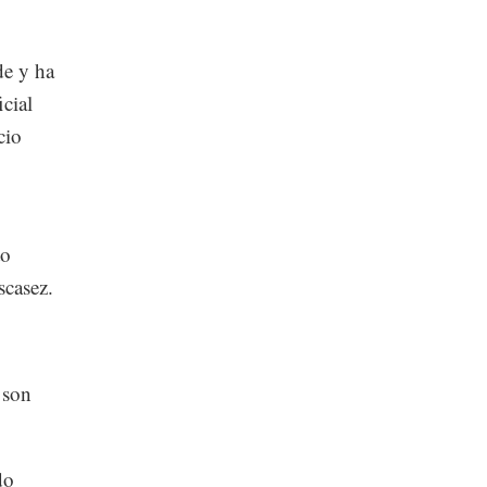
de y ha
cial
cio
to
scasez.
 son
do