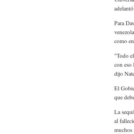
adelantó
Para Dav
venezola
como en 
"Todo el
con eso 
dijo Nate
El Gobie
que debe
La sequí
al falle
muchos s