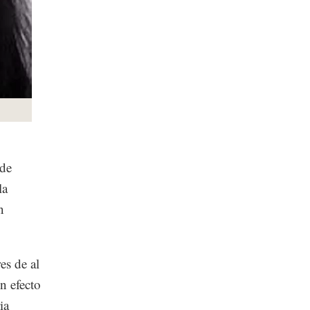
 de
la
n
es de al
un efecto
ia