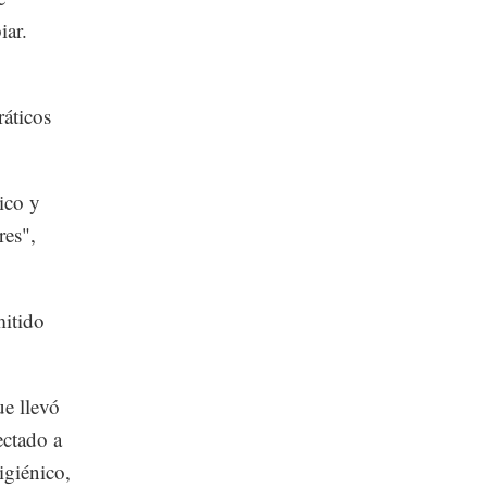
iar.
ráticos
ico y
res",
mitido
ue llevó
ectado a
igiénico,