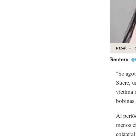
-
(F
Papel
Reuters
@
"Se agot
Sucre, u
víctima 
bobinas 
Al perió
menos ci
colatera