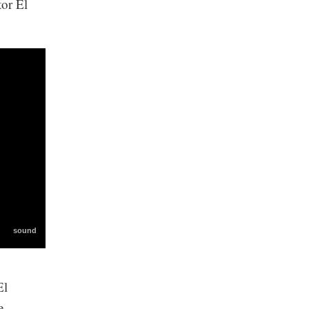
tor El
El
e