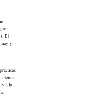
an
ogre
s. El
uguay y
prácticas
 clientes
 y a la
na.