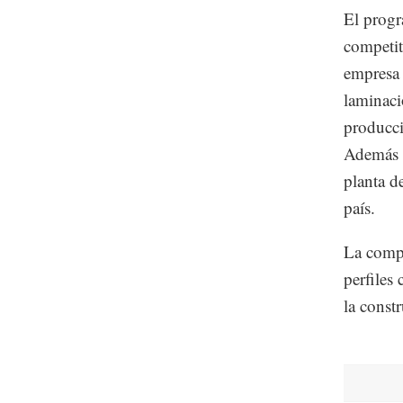
El progr
competit
empresa 
laminaci
producci
Además c
planta de
país.
La compa
perfiles 
la constr