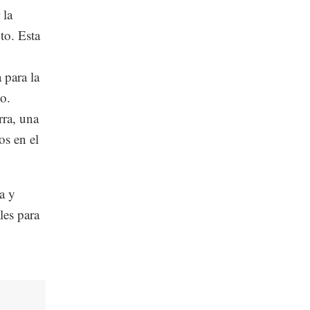
 la
to. Esta
 para la
o.
rra, una
os en el
a y
les para