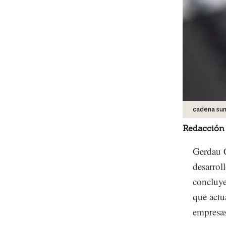
cadena sum
Redacción
Gerdau 
desarrol
concluye
que actu
empresas