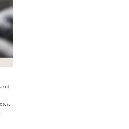
e el
ores,
s