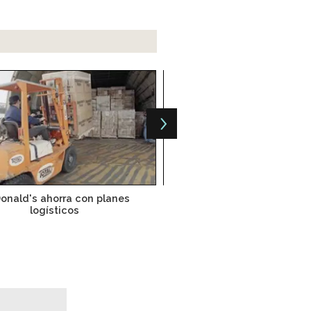
onald's ahorra con planes
Buscan potenciar negoci
logísticos
internet en la indust