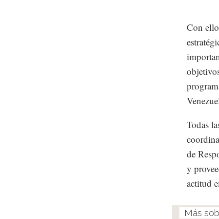
Con ello
estratég
importan
objetivo
programa
Venezuel
Todas la
coordina
de Respo
y provee
actitud 