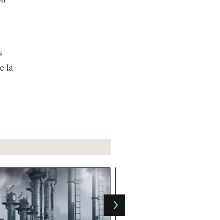
s
e la