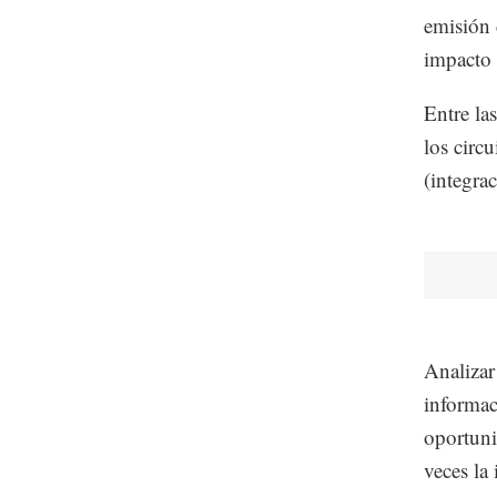
emisión 
impacto 
Entre la
los circ
(integra
Analizar
informac
oportuni
veces la 