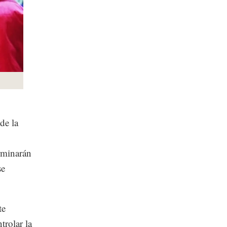
de la
erminarán
se
te
trolar la