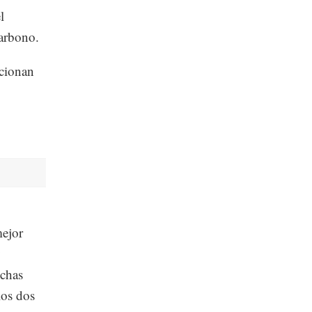
l
carbono.
ncionan
mejor
y
uchas
los dos