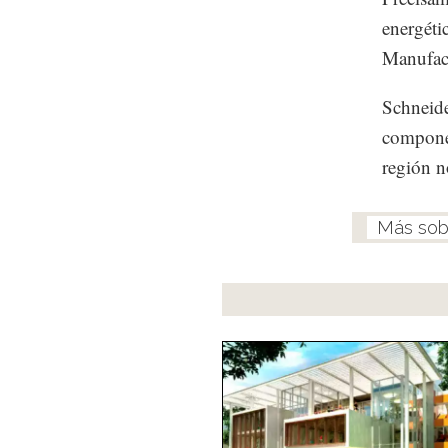
energétic
Manufact
Schneide
componen
región n