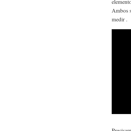
elemento
Ambos so
medir .
Precisam