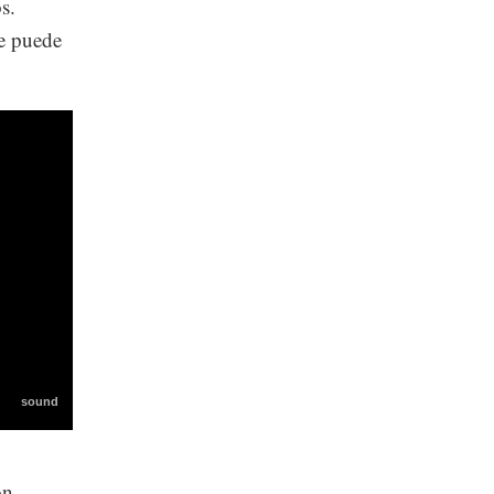
s.
e puede
ón