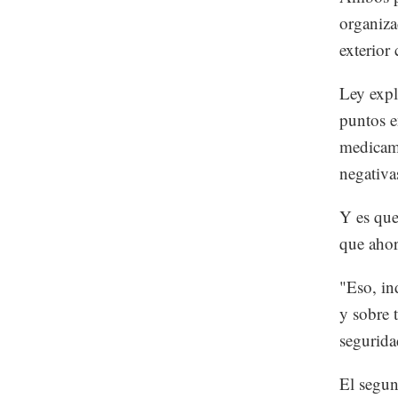
organiza
exterior
Ley expl
puntos e
medicame
negativa
Y es que
que ahor
"Eso, in
y sobre 
seguridad
El segun