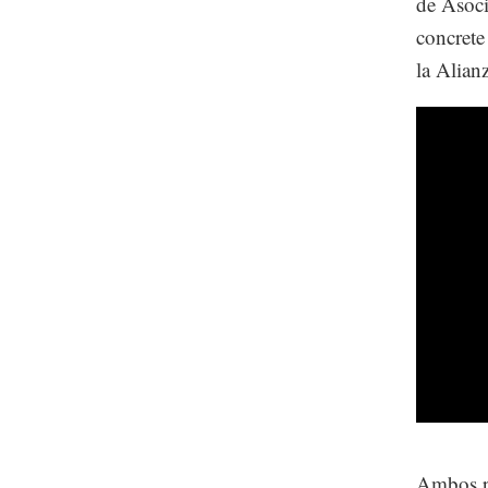
de Asoci
concrete
la Alianz
Ambos p