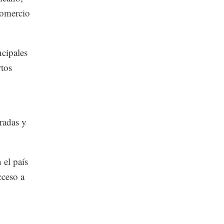
comercio
ncipales
rtos
radas y
 el país
cceso a