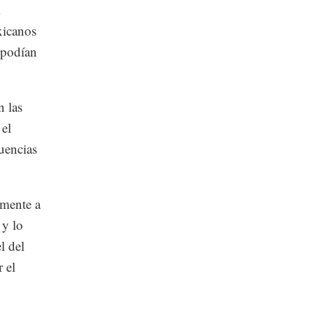
xicanos
o podían
n las
el
cuencias
lmente a
 y lo
l del
r el