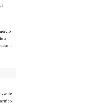
la
mercio
té a
iaciones
enzweig,
acífico