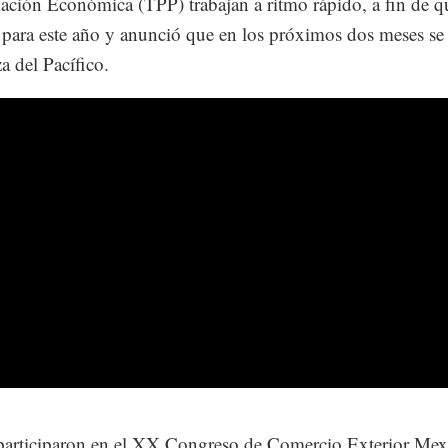
ación Económica (TPP) trabajan a ritmo rápido, a fin de q
 para este año y anunció que en los próximos dos meses se
a del Pacífico.
articiparon en el XX Congreso de Comercio Exterior Mex