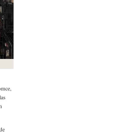
Comce,
las
n
 de