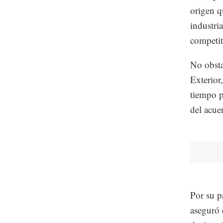
origen q
industri
competit
No obsta
Exterior
tiempo p
del acue
Por su p
aseguró 