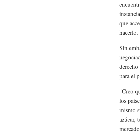
encuentr
instanci
que acce
hacerlo.
Sin emba
negociac
derecho 
para el p
"Creo qu
los país
mismo su
azúcar, t
mercado 