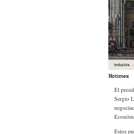
-
Industria
Notimex
El presi
Sergio L
negociac
Económi
Estos pu