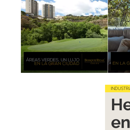
INDUSTRI
He
en