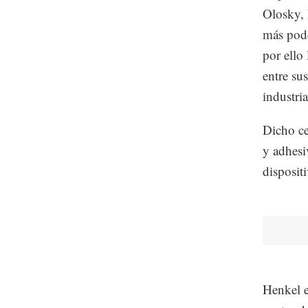
Olosky, 
más pode
por ello
entre su
industria
Dicho ce
y adhesi
disposit
Henkel e