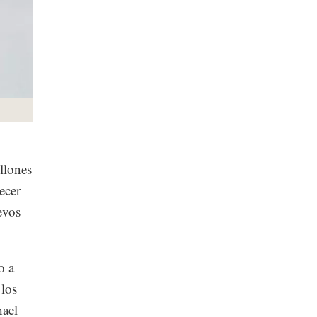
llones
ecer
evos
o a
 los
hael