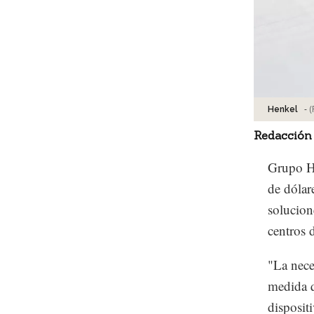
-
(
Henkel
Redacción
Grupo He
de dólar
solucion
centros 
"La nece
medida q
disposit