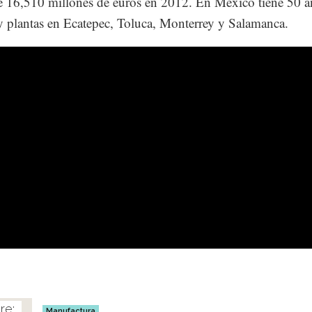
e 16,510 millones de euros en 2012. En México tiene 50 a
 y plantas en Ecatepec, Toluca, Monterrey y Salamanca.
Manufactura