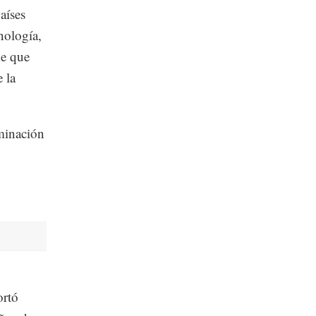
aíses
nología,
de que
 la
aminación
ortó