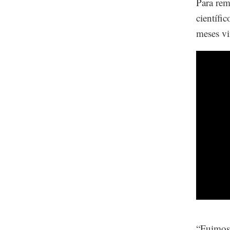
Para rem
científi
meses vi
“Fuimos 