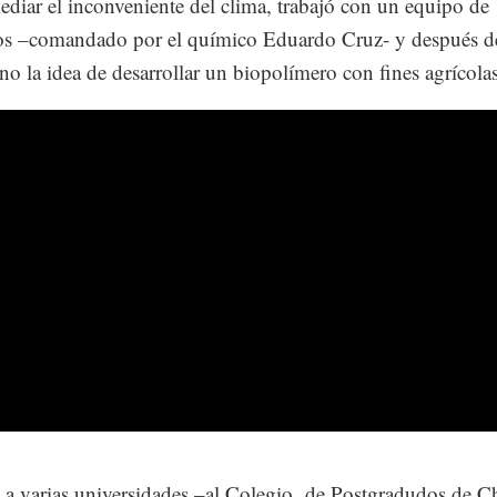
ediar el inconveniente del clima, trabajó con un equipo de
cos –comandado por el químico Eduardo Cruz- y después d
no la idea de desarrollar un biopolímero con fines agrícolas
a varias universidades –al Colegio de Postgradudos de C