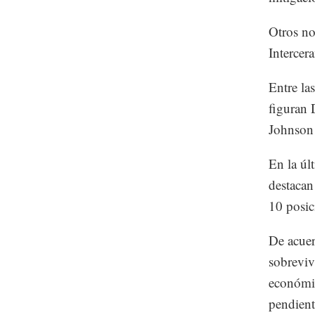
Otros no
Interce
Entre la
figuran
Johnson
En la úl
destacan
10 posi
De acuer
sobreviv
económic
pendient