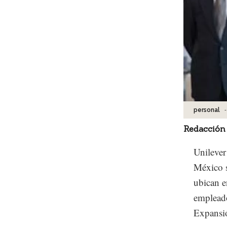
-
personal
Redacción
Unileve
México s
ubican e
empleado
Expansi