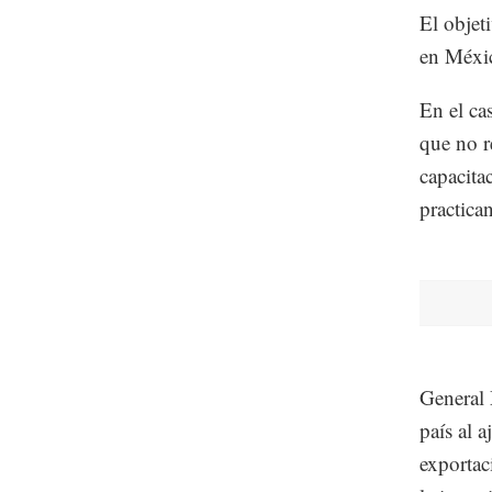
El objet
en Méxic
En el cas
que no r
capacita
practican
General 
país al 
exportac