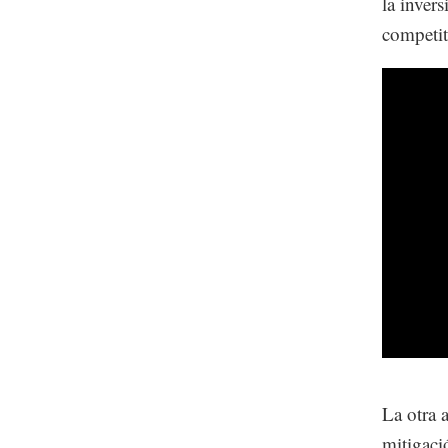
la inver
competit
La otra 
mitigaci