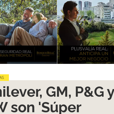
AS
ilever, GM, P&G 
 son 'Súper