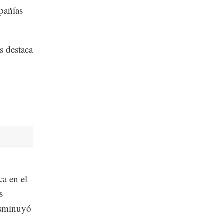
pañías
is destaca
a en el
s
isminuyó