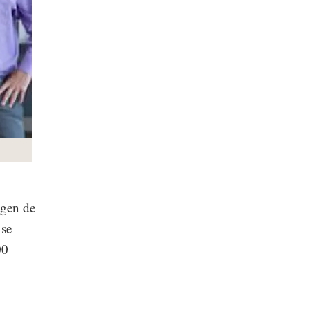
agen de
 se
00