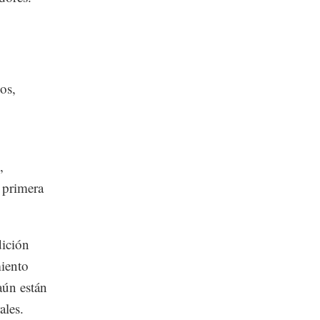
os,
,
 primera
dición
miento
aún están
ales.