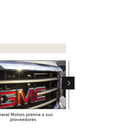
eral Motors premia a sus
Procter & Gamble cumple 6
proveedores
innovación