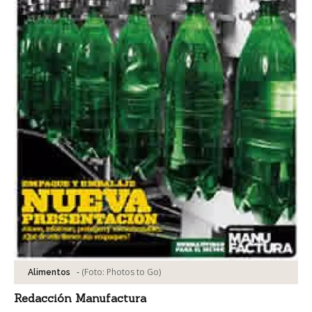
-
(Foto:
Photos to Go
)
Alimentos
Redacción Manufactura