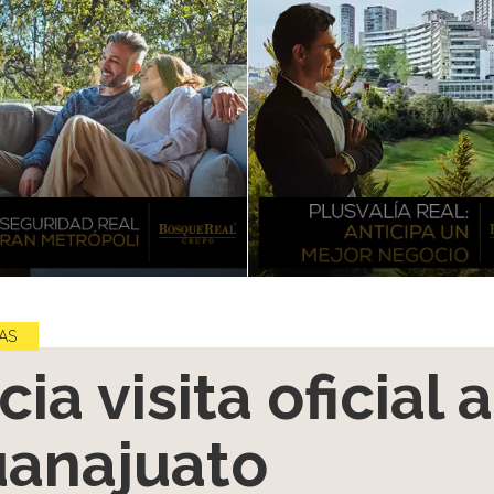
AS
icia visita oficial a
anajuato