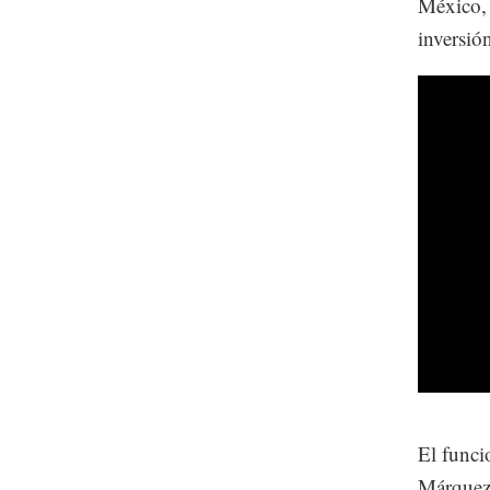
México, 
inversió
El funci
Márquez,