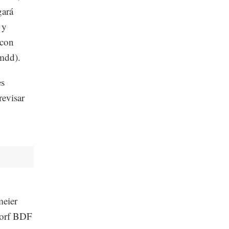
gará
 y
 con
(mdd).
es
revisar
meier
dorf BDF