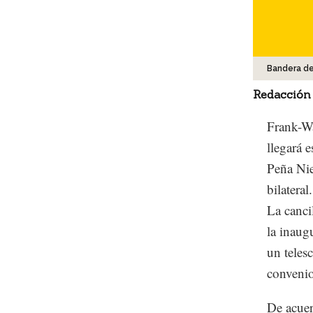
Bandera d
Redacción
Frank-Wa
llegará 
Peña Nie
bilateral.
La cancil
la inaug
un teles
conveni
De acuer