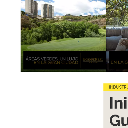
INDUSTRI
In
Gu