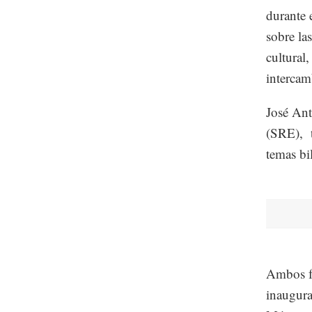
durante 
sobre la
cultural
intercam
José Ant
(SRE), t
temas bi
Ambos fu
inaugura