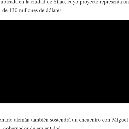
ubicada en la ciudad de Silao, cuyo proyecto representa u
n de 130 millones de dólares.
onario alemán también sostendrá un encuentro con Miguel
 gobernador de esa entidad.