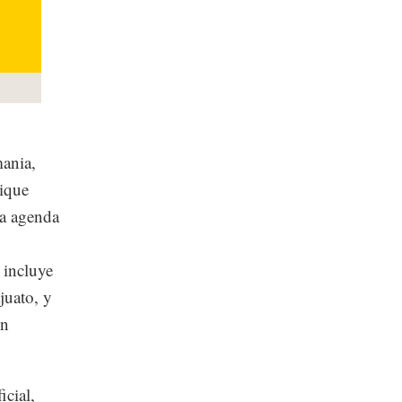
mania,
rique
la agenda
o incluye
juato, y
un
icial,