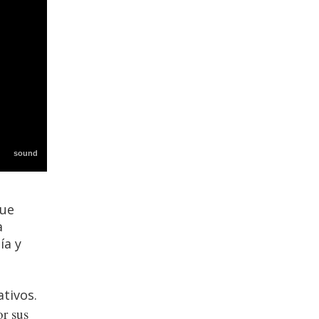
que
a
ía y
tivos.
or sus