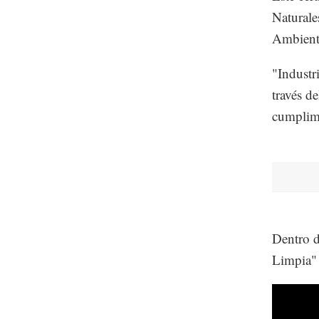
Natural
Ambiente
"Industr
través d
cumplimi
Dentro d
Limpia" 