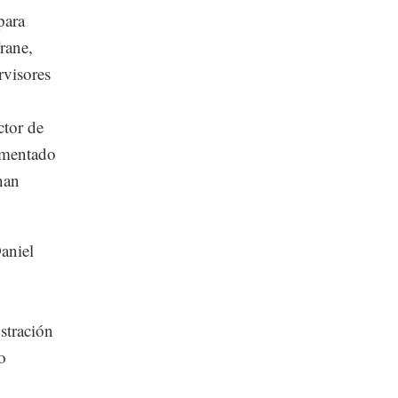
para
rane,
rvisores
ctor de
ementado
han
aniel
stración
o