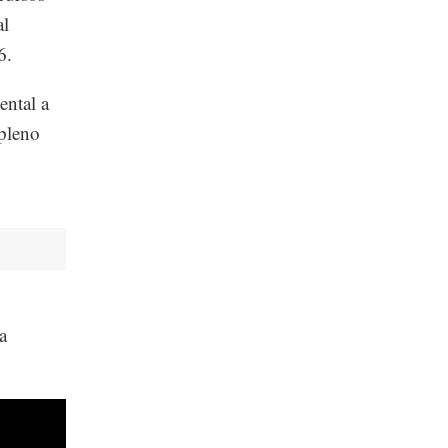
al
6.
ental a
 pleno
a