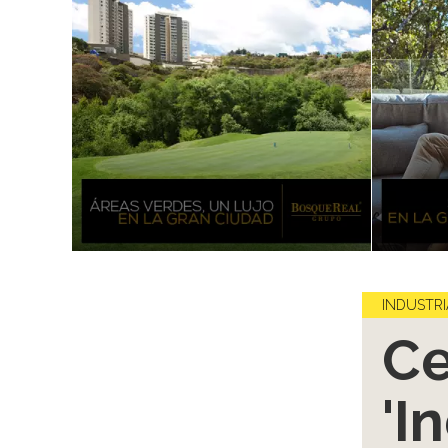
INDUSTRI
Ce
'I