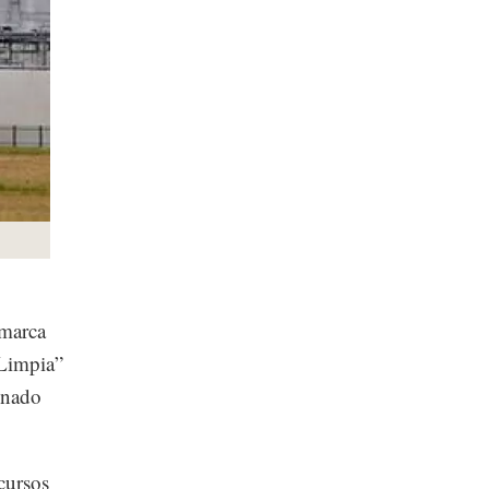
 marca
 Limpia”
ionado
cursos