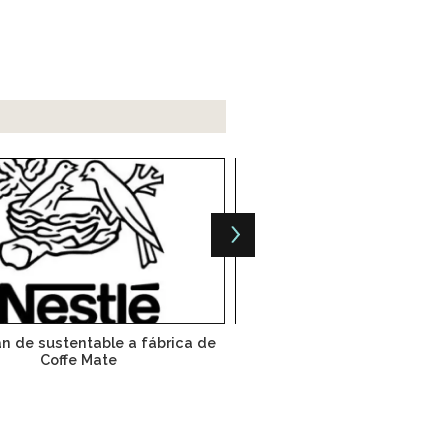
an de sustentable a fábrica de
La norma ISO 50001 le baja e
Coffe Mate
las empresas