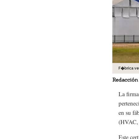
F�brica v
Redacción
La firma
pertenec
en su fá
(HVAC, p
Este cer