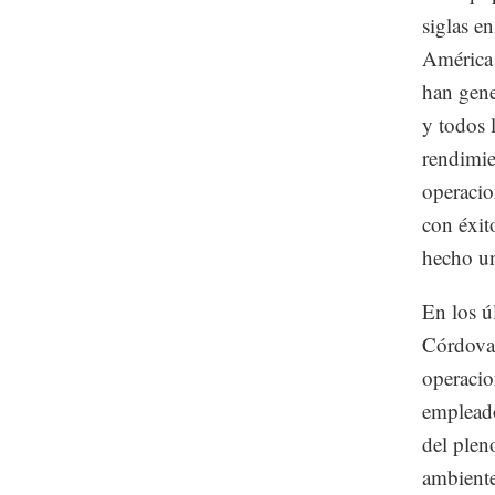
siglas e
América 
han gene
y todos 
rendimie
operacio
con éxit
hecho una
En los ú
Córdova,
operacio
empleado
del plen
ambiente