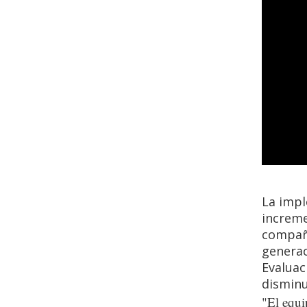
La impl
increme
compañí
generac
Evaluac
disminu
"El equi