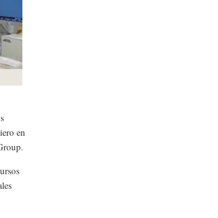
s
iero en
Group.
cursos
ales