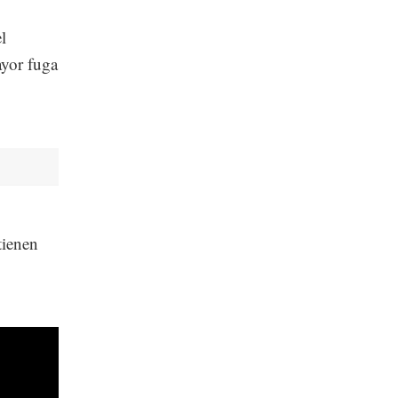
l
yor fuga
tienen