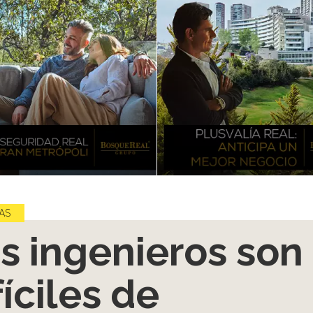
AS
s ingenieros son
fíciles de