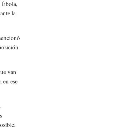
l Ébola,
ante la
 mencionó
posición
que van
 en ese
a
s
osible.