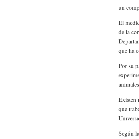
un compr
El medic
de la co
Departam
que ha c
Por su p
experime
animales
Existen 
que trab
Universi
Según l