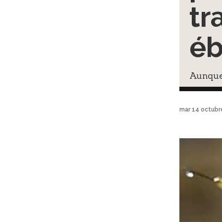
tr
éb
Aunque 
mar 14 octubr