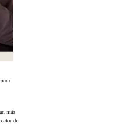
acuna
van más
rector de