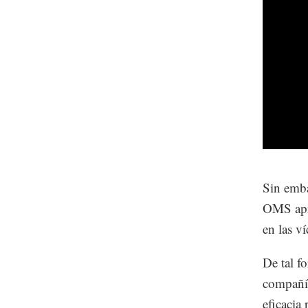
Sin emba
OMS apro
en las ví
De tal f
compañía
eficacia