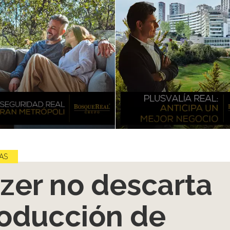
AS
izer no descarta
oducción de