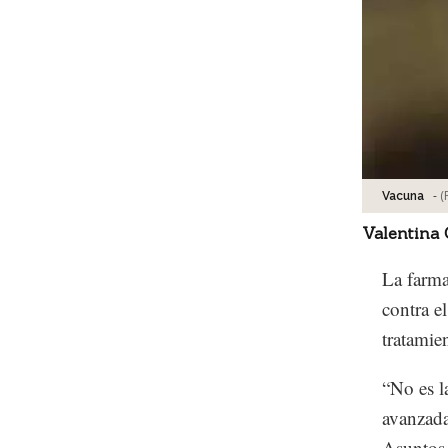
-
(
Vacuna
Valentina
La farma
contra e
tratamie
“No es l
avanzada
Asuntos 