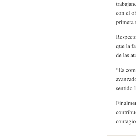
trabajan
con el o
primera 
Respecto
que la f
de las a
“Es comp
avanzado
sentido l
Finalmen
contribu
contagio