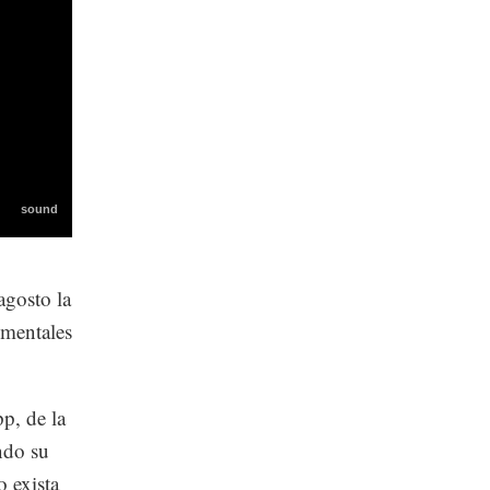
agosto la
imentales
p, de la
ndo su
o exista