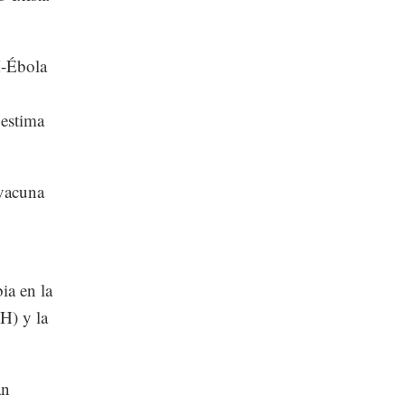
M-Ébola
 estima
 vacuna
ia en la
H) y la
án