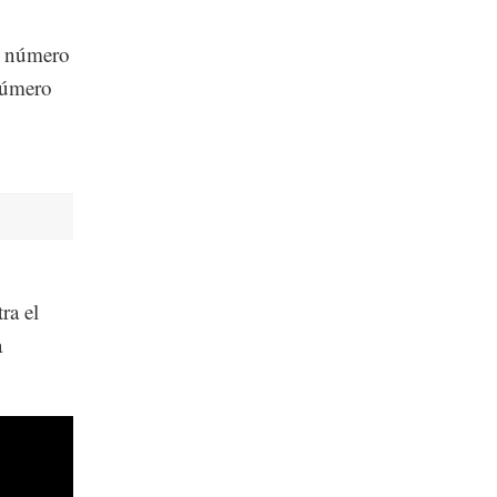
l número
número
ra el
a