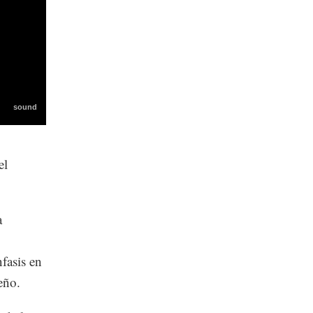
el
a
fasis en
eño.