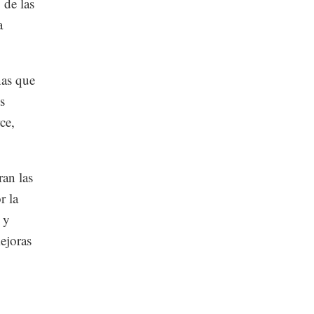
 de las
a
nas que
s
ce,
ran las
r la
 y
mejoras