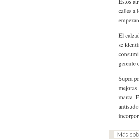
Estos at
calles a
empezaro
El calza
se ident
consumid
gerente 
Supra pr
mejoras 
marca. Fu
antisudo
incorpor