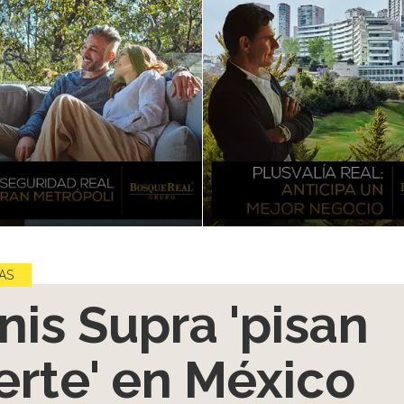
AS
nis Supra 'pisan
erte' en México