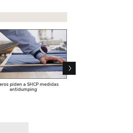
Panam: el tenis de las cin
leros piden a SHCP medidas
antidumping