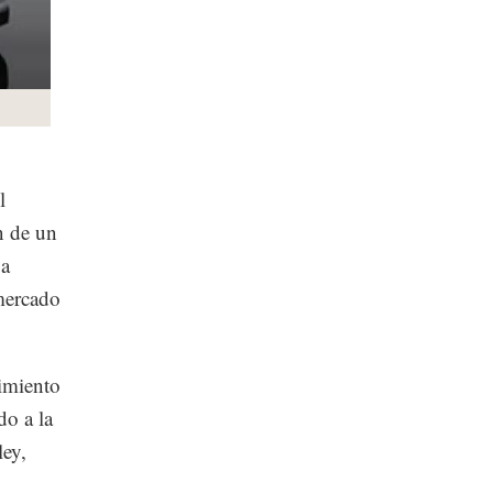
l
n de un
 a
mercado
imiento
do a la
ley,