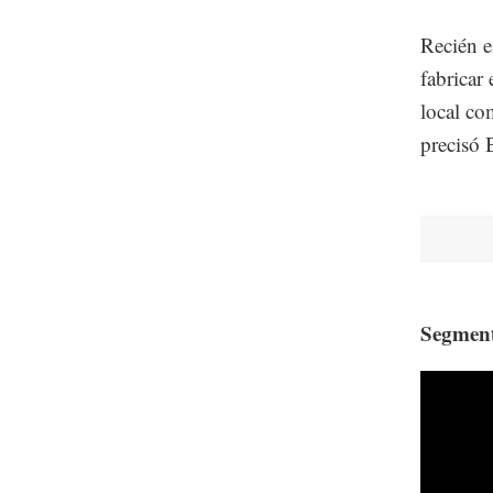
Recién e
fabricar
local co
precisó 
Segment