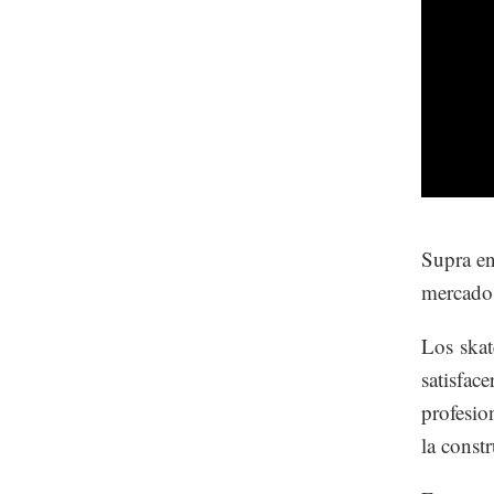
Supra en
mercado 
Los skat
satisface
profesi
la const