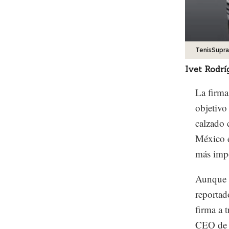
TenisSupra
Ivet Rodrí
La firma
objetivo
calzado 
México e
más impo
Aunque S
reportad
firma a t
CEO de l