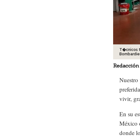
T�cnicos t
Bombardier
Redacción
Nuestro 
preferida
vivir, g
En su es
México o
donde lo