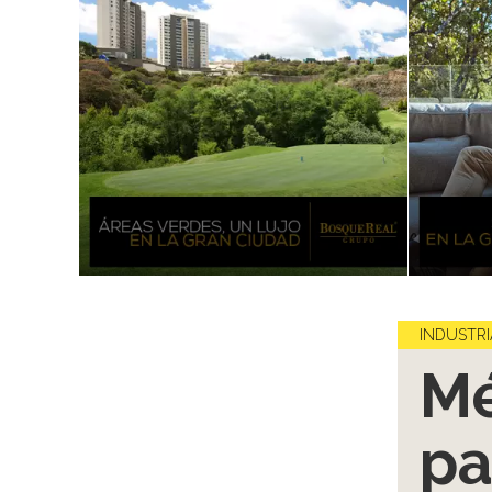
INDUSTRI
Mé
pa