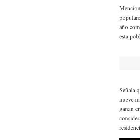
Menciona
populare
año como
esta pob
Señala q
nueve mi
ganan en
consider
residenci