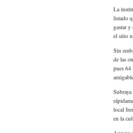
La insti
listado 
gastar y
el sitio 
Sin emba
de las o
pues 64 
amigable
Subraya 
rápidame
local fr
en la cul
Agrega q