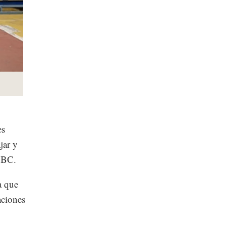
es
jar y
HSBC.
a que
aciones