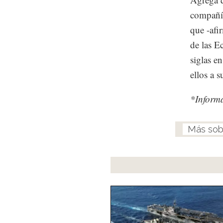
compañía
que -afi
de las 
siglas e
ellos a 
*Inform