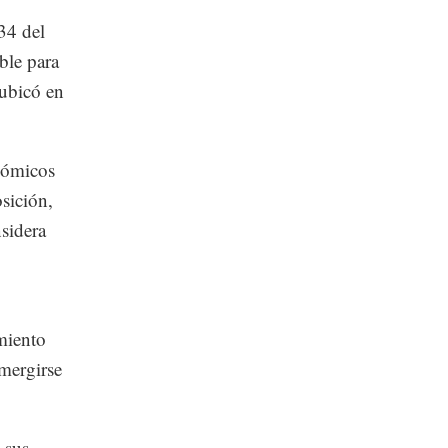
34 del
ble para
 ubicó en
onómicos
osición,
nsidera
imiento
umergirse
 sus