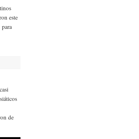
tinos
ron este
 para
casi
siáticos
ron de