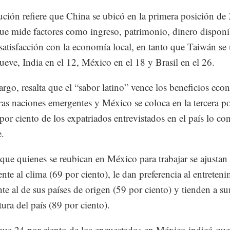
tución refiere que China se ubicó en la primera posición de 
que mide factores como ingreso, patrimonio, dinero disponi
 satisfacción con la economía local, en tanto que Taiwán se
nueve, India en el 12, México en el 18 y Brasil en el 26.
rgo, resalta que el “sabor latino” vence los beneficios ec
tras naciones emergentes y México se coloca en la tercera p
por ciento de los expatriados entrevistados en el país lo co
.
que quienes se reubican en México para trabajar se ajustan
nte al clima (69 por ciento), le dan preferencia al entreten
ente al de sus países de origen (59 por ciento) y tienden a s
tura del país (89 por ciento).
ue 24 por ciento de los encuestados en México indicó que