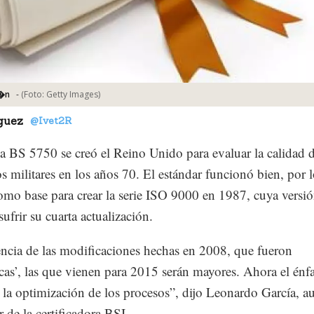
-
(Foto:
Getty Images
)
i�n
guez
@Ivet2R
 BS 5750 se creó el Reino Unido para evaluar la calidad d
s militares en los años 70. El estándar funcionó bien, por 
como base para crear la serie ISO 9000 en 1987, cuya versi
sufrir su cuarta actualización.
encia de las modificaciones hechas en 2008, que fueron
cas’, las que vienen para 2015 serán mayores. Ahora el énfa
n la optimización de los procesos”, dijo Leonardo García, a
r de la certificadora BSI.