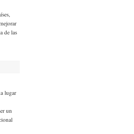
íses,
 mejorar
a de las
da lugar
ser un
cional