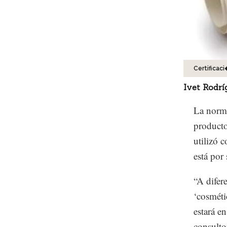
Certificac
Ivet Rodrí
La norma
producto
utilizó 
está por 
“A difer
‘cosméti
estará e
consulto