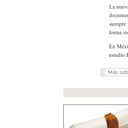
La nueva
document
siempre 
forma si
En Méxic
estudio 