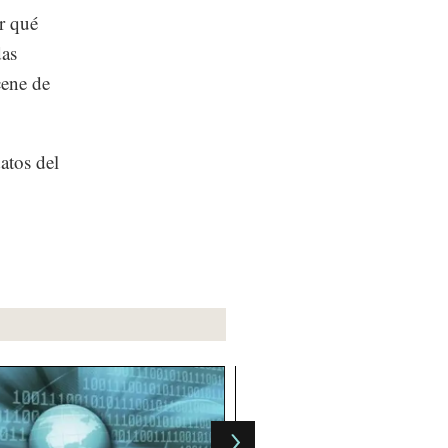
r qué
das
cene de
atos del