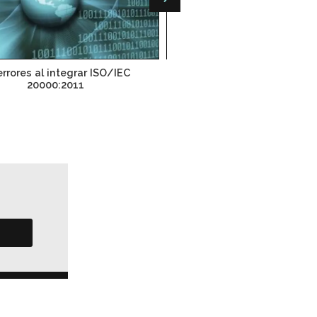
errores al integrar ISO/IEC
México fija cerco sanita
20000:2011
aeropuertos del nor