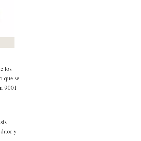
e los
lo que se
ón 9001
sis
uditor y