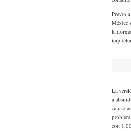
Previo a
México e
la norma
inquietu
La versi
a absurd
capacita
problema
con 1,00