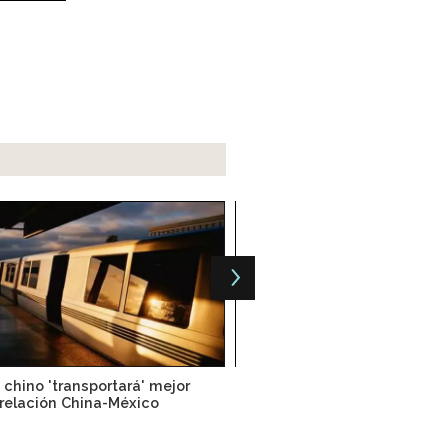
 chino 'transportará' mejor
Lecciones para abatir la 
relación China-México
energética