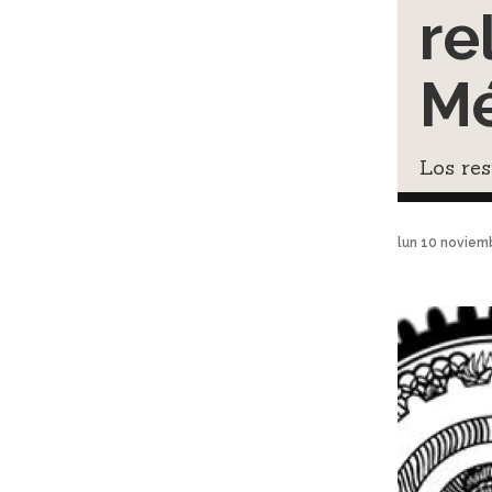
re
Mé
Los re
lun 10 noviem