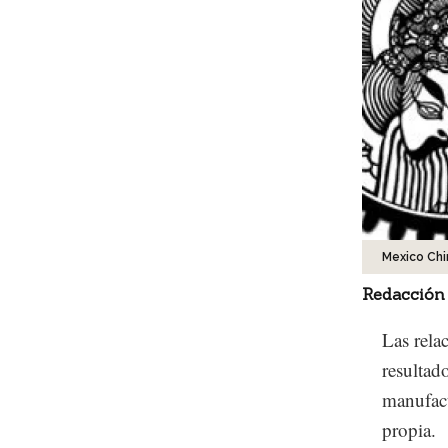
Mexico Chi
Redacción
Las rela
resultad
manufact
propia.