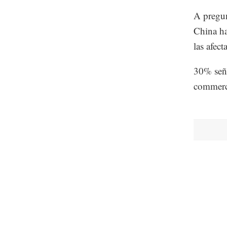
A pregun
China ha
las afec
30% seña
commerc