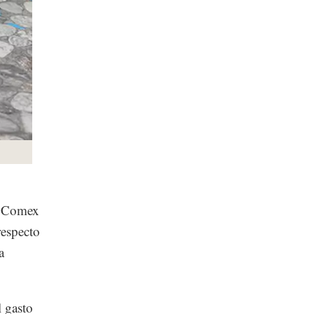
as Comex
respecto
a
l gasto