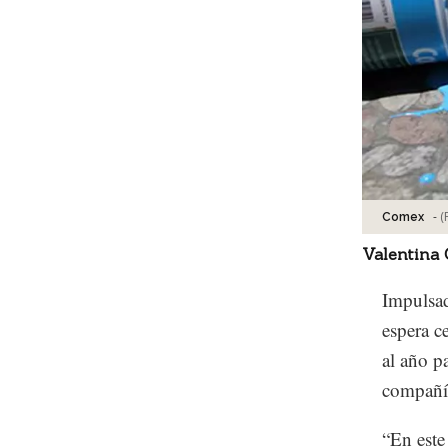
-
(
Comex
Valentina
Impulsad
espera c
al año p
compañí
“En este