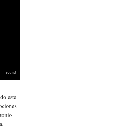
do este
ociones
ntonio
a.