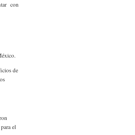
ntar con
n.
México.
icios de
os
ron
para el