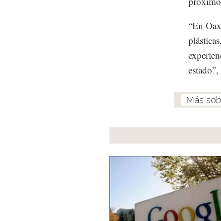
próximo
“En Oaxa
plástica
experien
estado”,