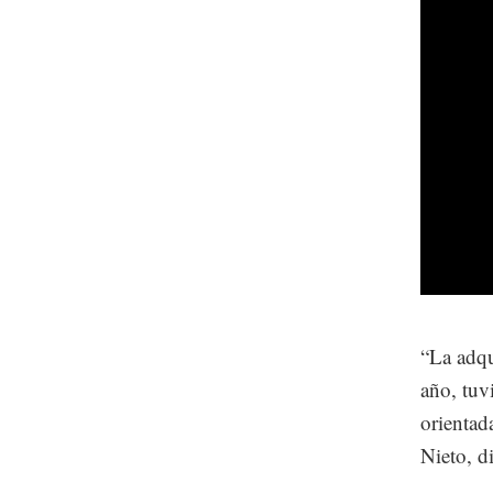
“La adqu
año, tuv
orientad
Nieto, d