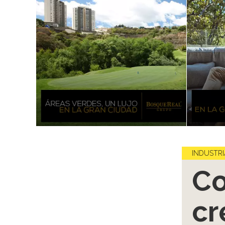
INDUSTRI
Co
cr