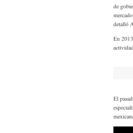
de gobie
mercado 
detalló 
En 2013,
activida
El pasad
especial
mexicana