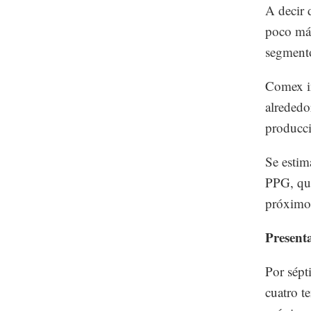
A decir 
poco más
segmento
Comex in
alrededo
producci
Se estim
PPG, que
próximo
Present
Por sép
cuatro t