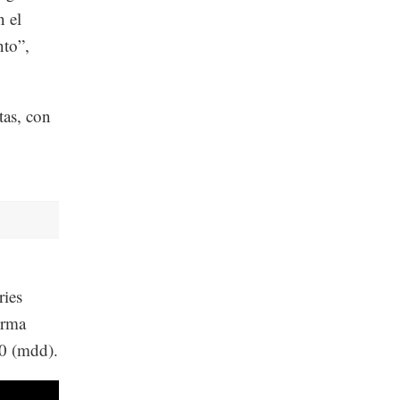
n el
nto”,
as, con
.
ries
irma
00 (mdd).