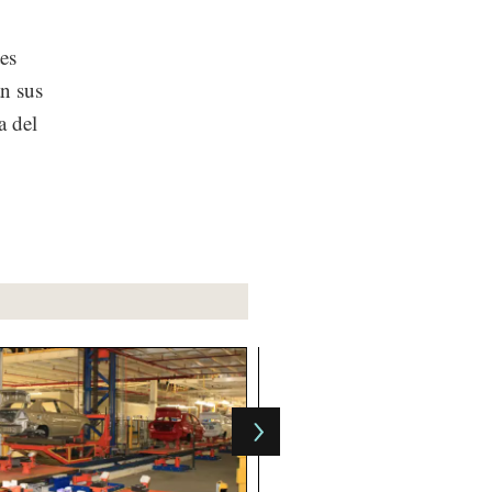
es
an sus
a del