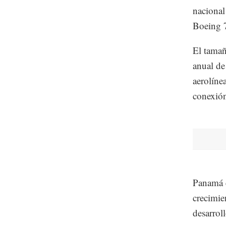
nacional
Boeing 
El tama
anual de
aerolíne
conexión
Panamá e
crecimie
desarroll