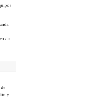
quipos
manda
tro de
 de
ión y