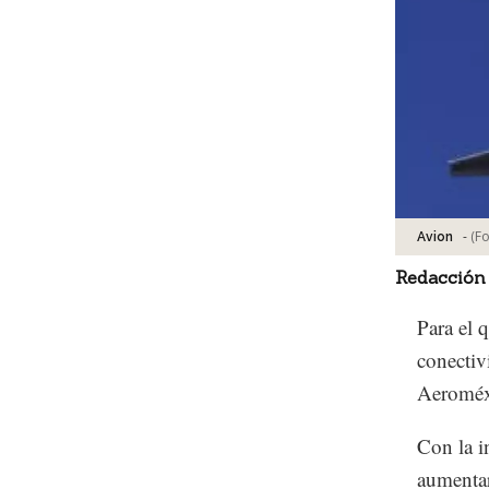
-
(F
Avion
Redacción
Para el 
conectiv
Aeroméx
Con la i
aumentar