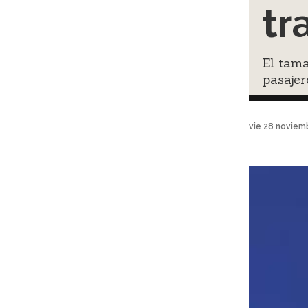
tr
El tam
pasajer
vie 28 noviem