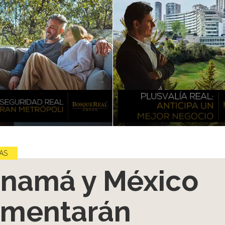
AS
namá y México
mentarán