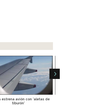
 estrena avión con 'aletas de
El mundo necesitará 36,770 
tiburón'
2033