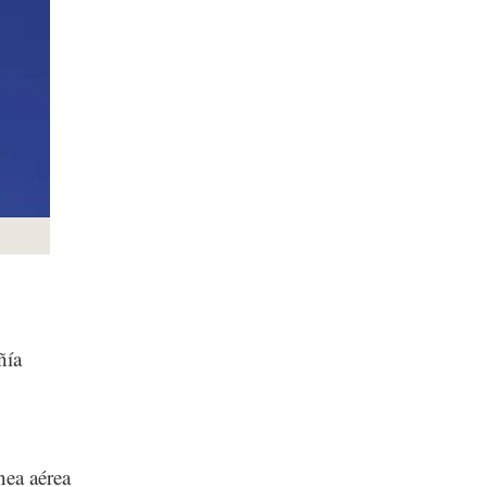
ñía
nea aérea