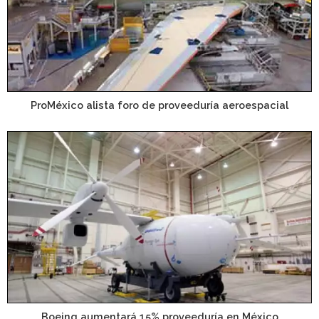
ProMéxico alista foro de proveeduría aeroespacial
Boeing aumentará 15% proveeduría en México