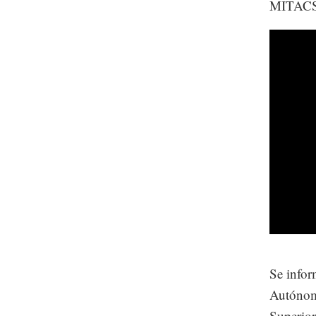
MITACS
Se infor
Autónoma
Superior