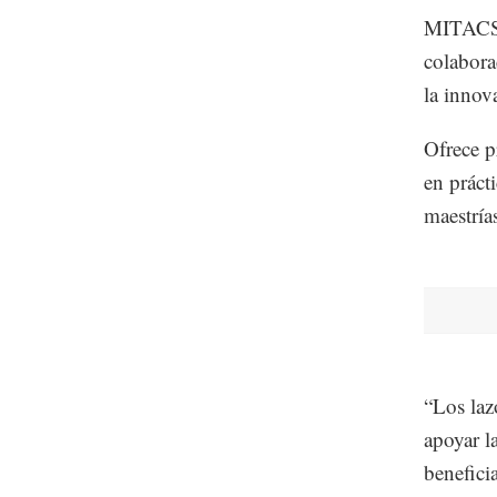
MITACS e
colabora
la innova
Ofrece p
en práct
maestría
“Los laz
apoyar l
benefici