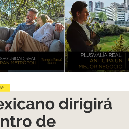
AS
xicano dirigirá
ntro de