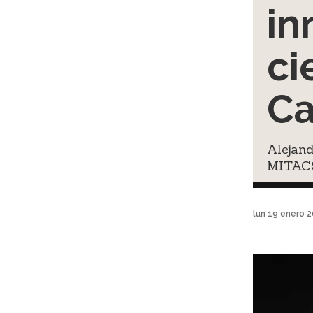
in
ci
C
Alejand
MITAC
lun 19 enero 