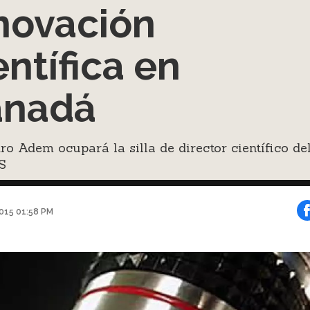
novación
entífica en
anadá
ro Adem ocupará la silla de director científico de
S
2015 01:58 PM