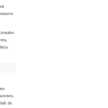
 en
romueve
cionales
rera,
tica.
ara
aciones,
link de