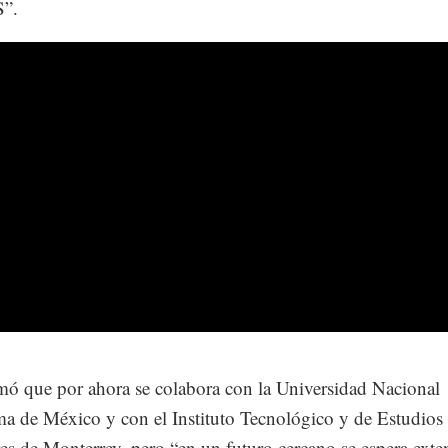
”.
mó que por ahora se colabora con la Universidad Nacional
 de México y con el Instituto Tecnológico y de Estudios
es de Monterrey, pero “en un futuro cercano se espera exte