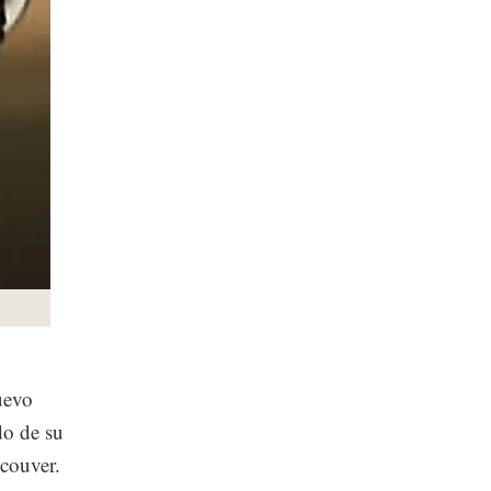
uevo
do de su
couver.