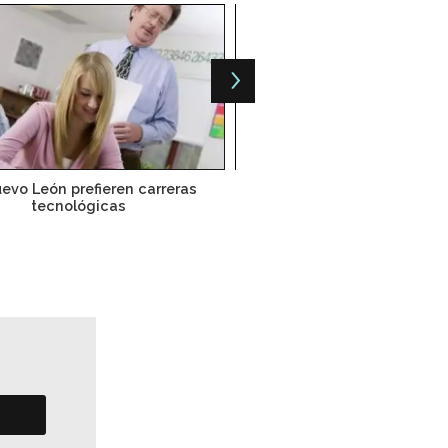
evo León prefieren carreras
China superará en gasto cie
tecnológicas
EU y UE