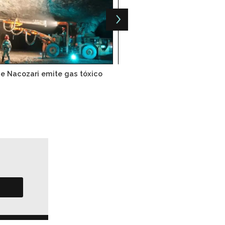
e Nacozari emite gas tóxico
Grupo México crece 13% en s
transporte