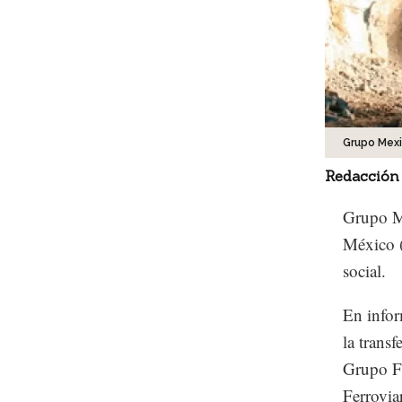
Grupo Mex
Redacción
Grupo Mé
México (
social.
En infor
la transf
Grupo Fe
Ferrovia