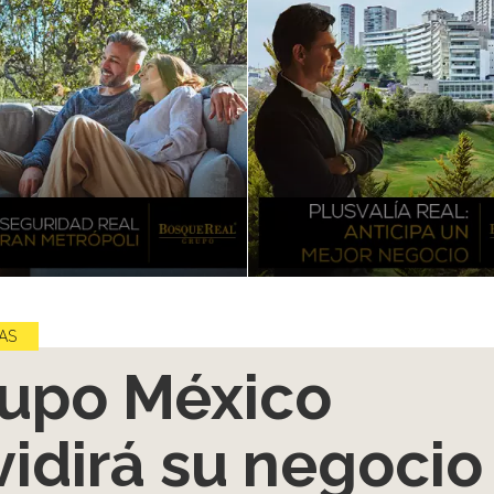
AS
upo México
vidirá su negocio