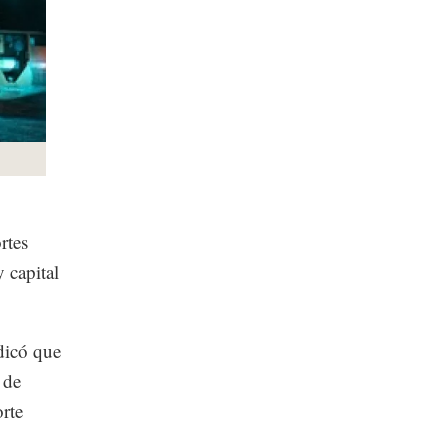
rtes
 capital
dicó que
 de
rte