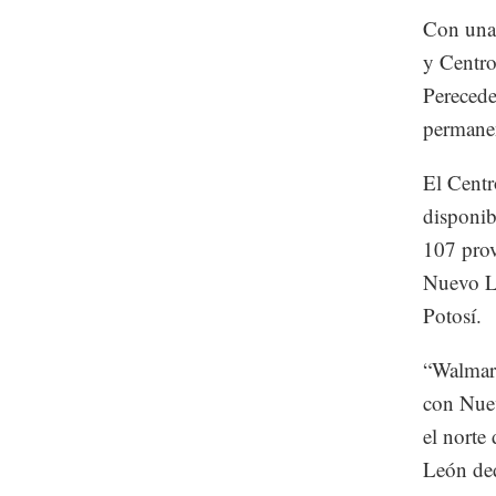
Con una 
y Centro
Perecede
permanen
El Centr
disponib
107 prov
Nuevo L
Potosí.
“Walmart
con Nuev
el norte
León ded