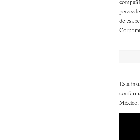
compañía
perecede
de esa r
Corporat
Esta ins
conforma
México