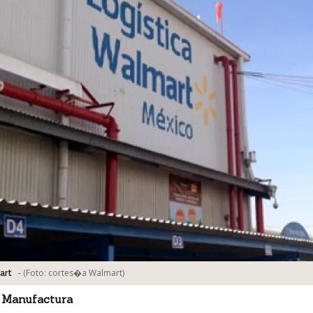
-
(Foto:
cortes�a Walmart
)
art
 Manufactura