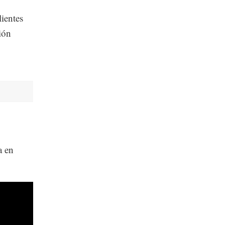
lientes
ión
a en