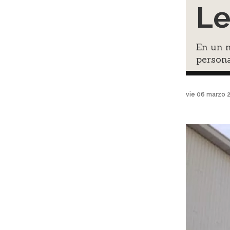
L
En un 
person
vie 06 marzo 