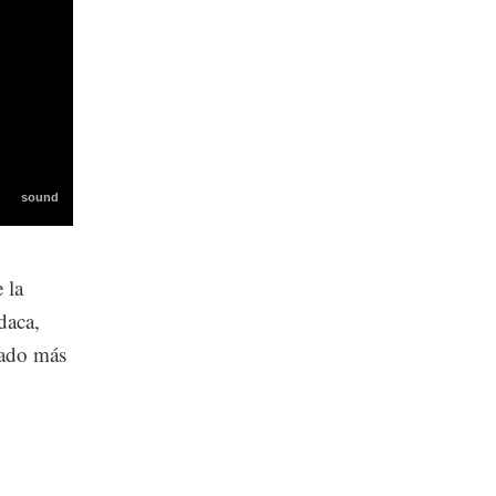
 la
daca,
rado más