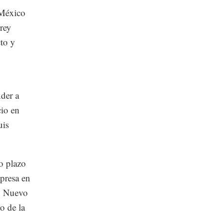
 México
rey
to y
nder a
cio en
uis
o plazo
presa en
en Nuevo
o de la