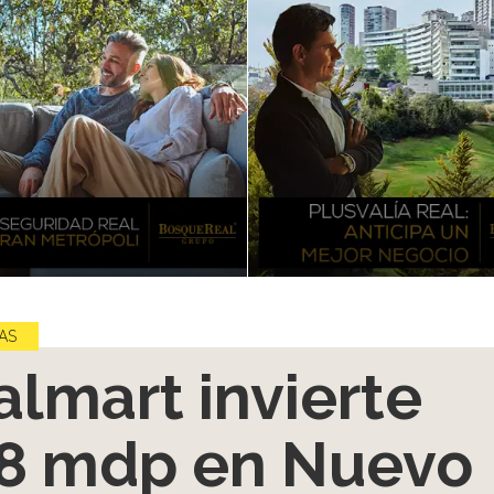
AS
lmart invierte
8 mdp en Nuevo