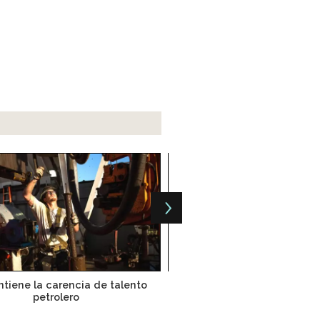
tiene la carencia de talento
Audi arranca 2º fase de rec
petrolero
en Puebla