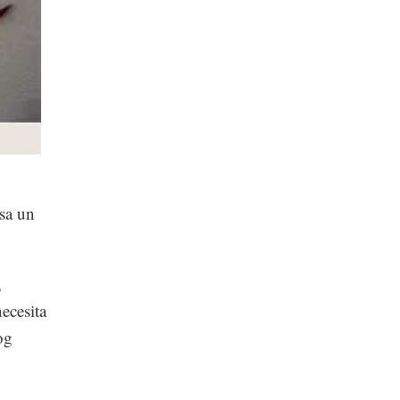
sa un
,
ecesita
og