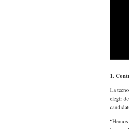
1. Cont
La tecno
elegir d
candidat
“Hemos d