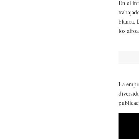
En el in
trabajad
blanca. 
los afro
La empre
diversida
publicac