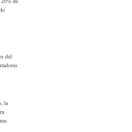
el 20% de
de
es del
utadoras
, la
ra
rma