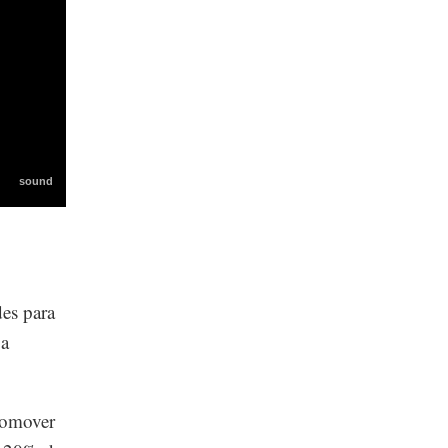
des para
 a
romover