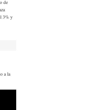
so de
aza
el 3% y
o a la