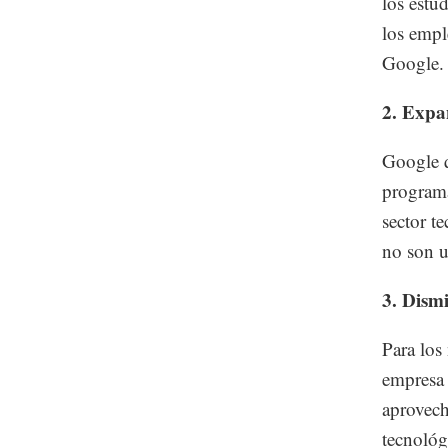
los estu
los empl
Google.
2. Expa
Google q
programa
sector t
no son u
3. Dismi
Para los
empresa 
aprovech
tecnológ