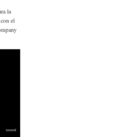
ra la
 con el
company