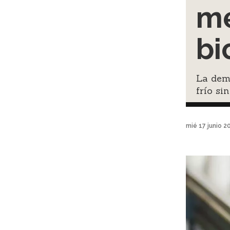
m
bi
La dem
frío sin
mié 17 junio 2