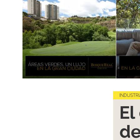
INDUSTRI
El
de