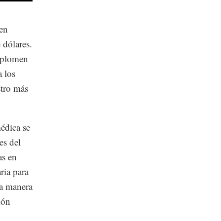
den
 dólares.
esplomen
a los
stro más
médica se
es del
as en
ria para
la manera
ión