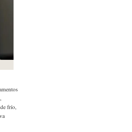
camentos
,
de frío,
eva