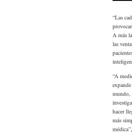
“Las cad
provocar
A más la
las venta
paciente
inteligen
“A medid
expande 
mundo, l
investig
hacer ll
más simp
médica”,