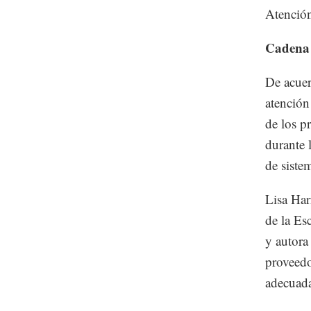
Atención
Cadena 
De acuer
atención
de los p
durante 
de siste
Lisa Har
de la Es
y autora
proveedo
adecuada