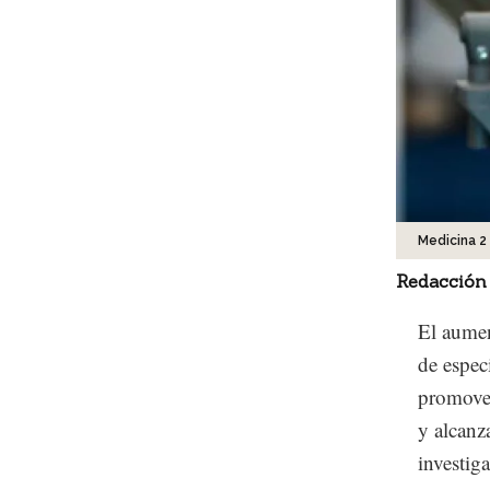
Medicina 2
Redacción
El aumen
de espec
promover
y alcanz
investig