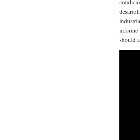
condicion
desarrol
industri
informe 
should a