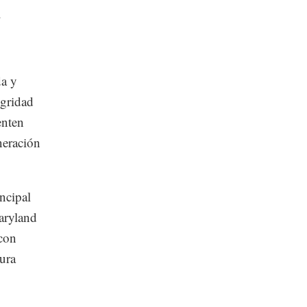
.
da y
egridad
enten
neración
ncipal
aryland
 con
tura