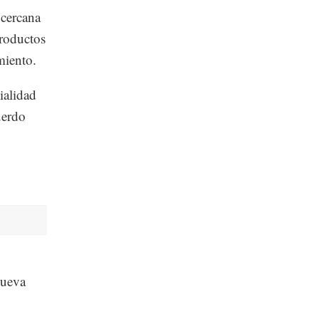
 cercana
productos
miento.
ialidad
uerdo
nueva