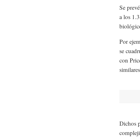
Se prevé
a los 1.
biológic
Por ejem
se cuadr
con Pric
similare
Dichos p
compleji