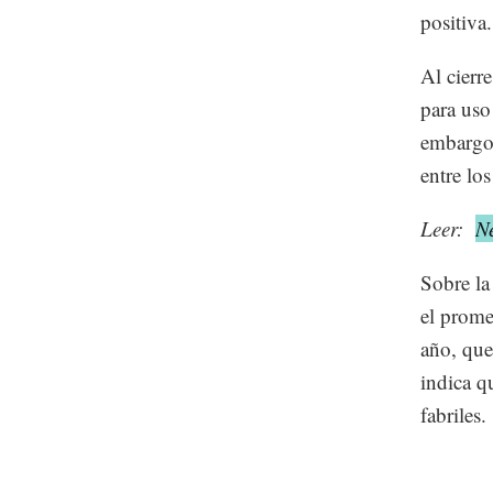
positiva
Al cierr
para uso
embargo,
entre los
Leer:
Ne
Sobre la 
el prome
año, que
indica q
fabriles.