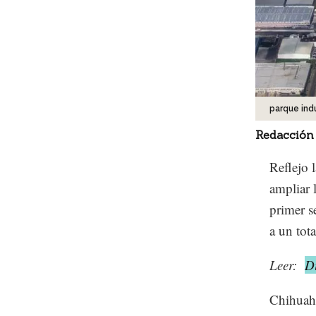
parque indu
Redacción
Reflejo 
ampliar 
primer s
a un tot
Leer:
D
Chihuahu