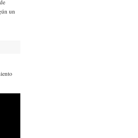
 de
egún un
miento