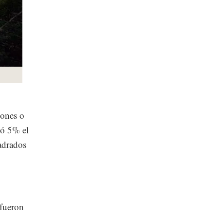
iones o
ió 5% el
adrados
 fueron