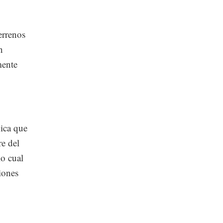
errenos
n
mente
dica que
re del
lo cual
iones