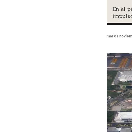
En el p
impulso
mar 01 noviem