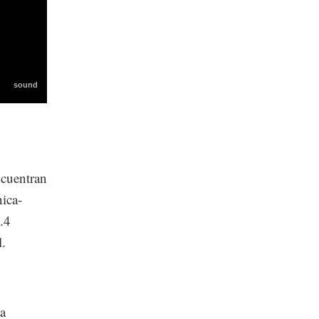
ncuentran
nica-
.4
l.
a