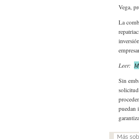
Vega, pr
La combi
repatria
inversión
empresar
Leer:
Ma
Sin emba
solicitud
proceden
puedan i
garantiz