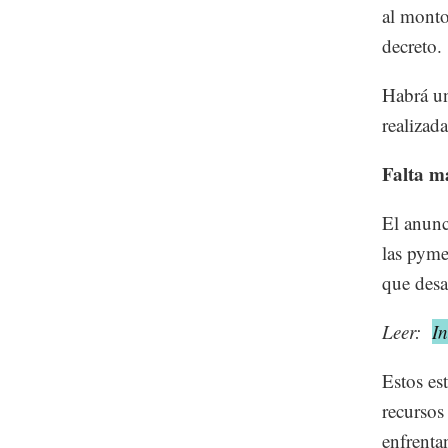
al monto
decreto.
Habrá un
realizad
Falta m
El anunc
las pyme
que desa
Leer:
In
Estos es
recursos
enfrenta