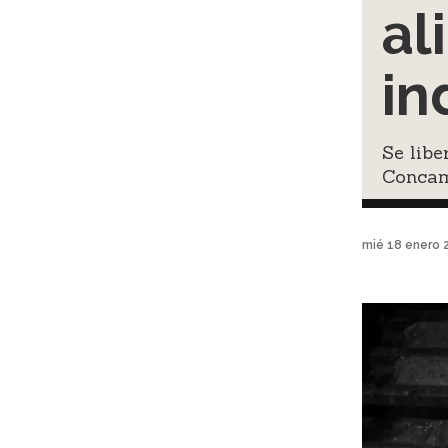
al
in
Se lib
Concam
mié 18 enero 