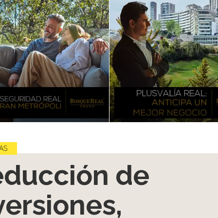
AS
ducción de
versiones,