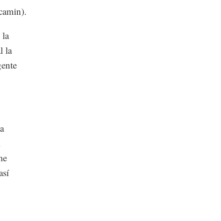
camin).
 la
l la
gente
a
l
me
así