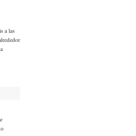
s a las
alrededor
 a
de
do