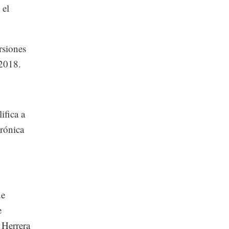
 el
rsiones
 2018.
ifica a
trónica
de
e
 Herrera