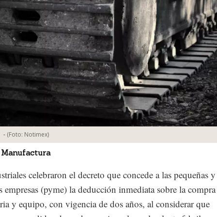
-
(Foto:
Notimex
)
 Manufactura
striales celebraron el decreto que concede a las pequeñas y
 empresas (pyme) la deducción inmediata sobre la compra
ia y equipo, con vigencia de dos años, al considerar que