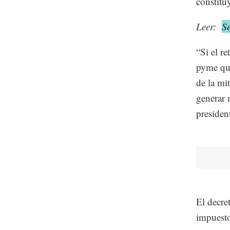
constitu
Leer:
S
“Si el re
pyme que
de la mi
generar 
presiden
El decre
impuesto