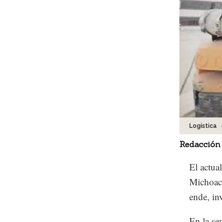
Logistica
Redacción
El actua
Michoacá
ende, in
En la se