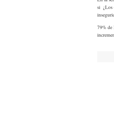
si ¿Los 
inseguri
79% de l
incremen