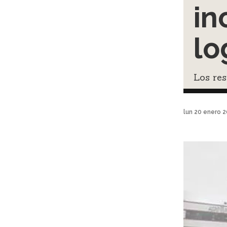
in
lo
Los re
lun 20 enero 