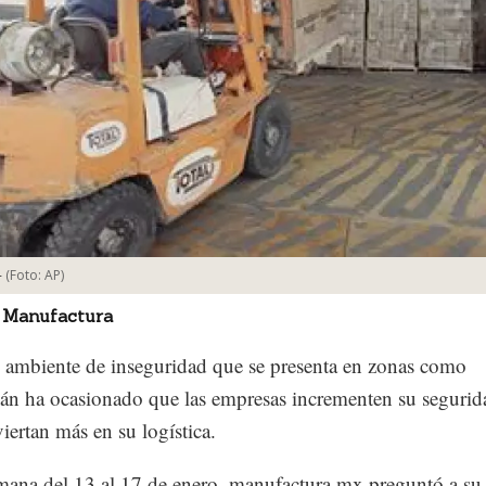
-
(Foto:
AP
)
 Manufactura
l ambiente de inseguridad que se presenta en zonas como
n ha ocasionado que las empresas incrementen su segurid
viertan más en su logística.
mana del 13 al 17 de enero, manufactura.mx preguntó a su 