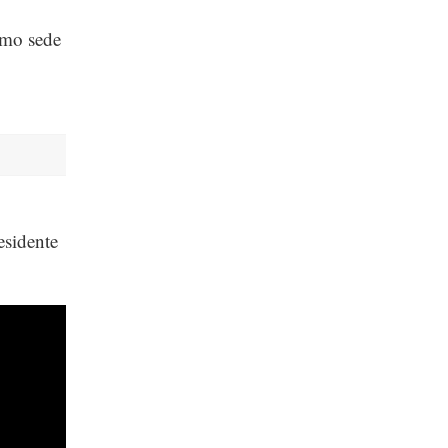
omo sede
esidente