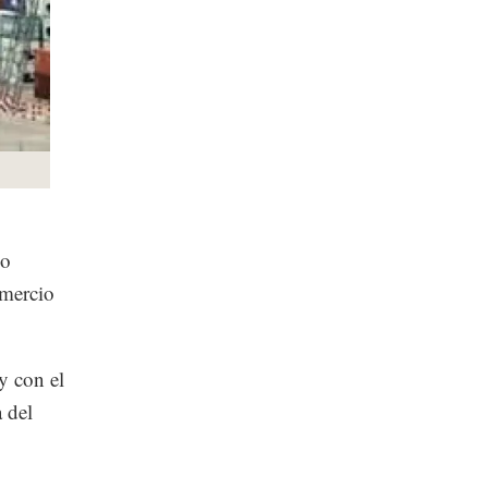
do
omercio
y con el
 del