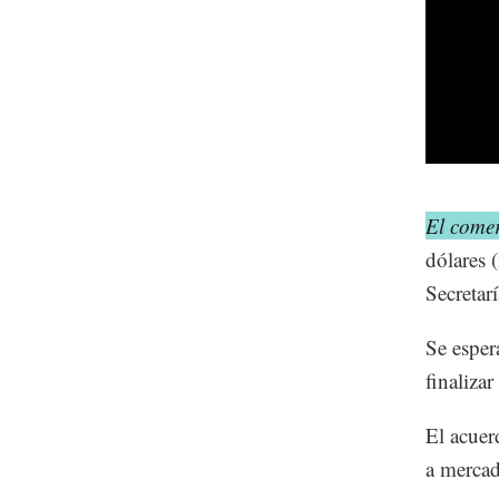
El comer
dólares 
Secretar
Se esper
finaliza
El acuer
a mercado