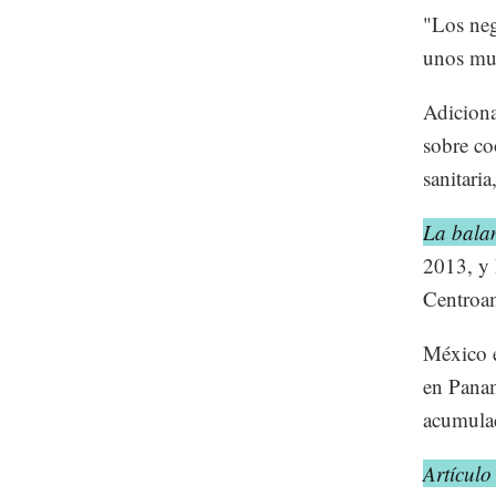
"Los neg
unos muy
Adicion
sobre co
sanitari
La balan
2013, y 
Centroam
México e
en Panam
acumula
Artículo