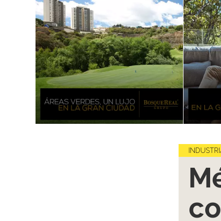
INDUSTRI
Mé
co