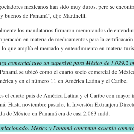
ociadores mexicanos han sido muy duros, pero se encontr
 buenos de Panamá", dijo Martinelli.
almente los mandatarios firmaron memorandos de entendi
operación en materia de medicamentos para la certificación
a, lo que amplía el mercado y entendimiento en materia turís
za comercial tuvo un superávit para México de 1,029.2 
Panamá se ubicó como el cuarto socio comercial de Méxic
érica y en el número 11 en América Latina y el Caribe.
s el cuarto país de América Latina y el Caribe con mayor i
á. Hasta noviembre pasado, la Inversión Extranjera Direct
da de México en Panamá era de casi 2,063 mdd.
 relacionado: México y Panamá concretan acuerdo comerc