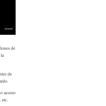
lones de
 la
ntes de
ardo.
mo acceso
 etc.