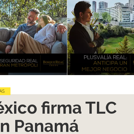
AS
xico firma TLC
n Panamá