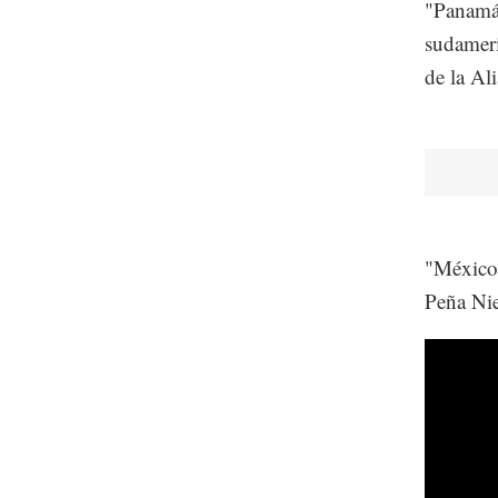
"Panamá 
sudameri
de la Al
"México 
Peña Nie