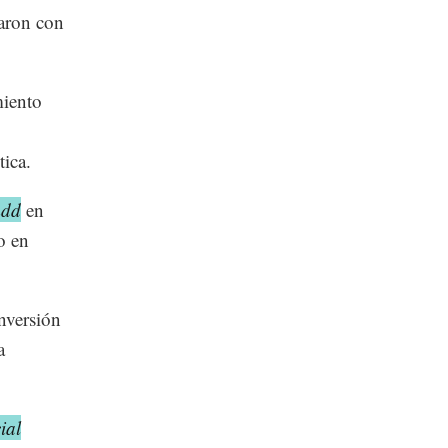
aron con
miento
tica.
mdd
en
o en
nversión
a
ial