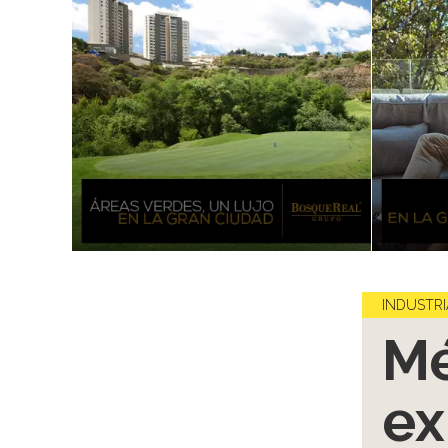
INDUSTRI
Mé
ex