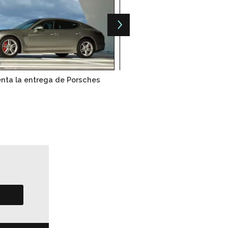
ta la entrega de Porsches
EU invade México con aut