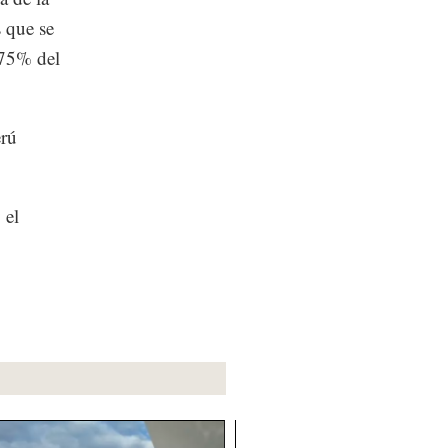
 que se
r 75% del
erú
 el