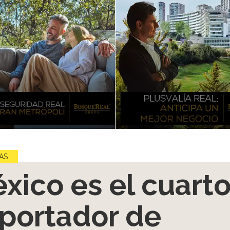
AS
xico es el cuart
portador de