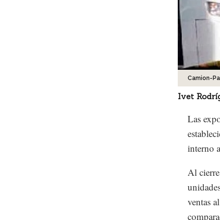
Camion-Pa
Ivet Rodrí
Las expo
establec
interno 
Al cierr
unidades
ventas a
comparac