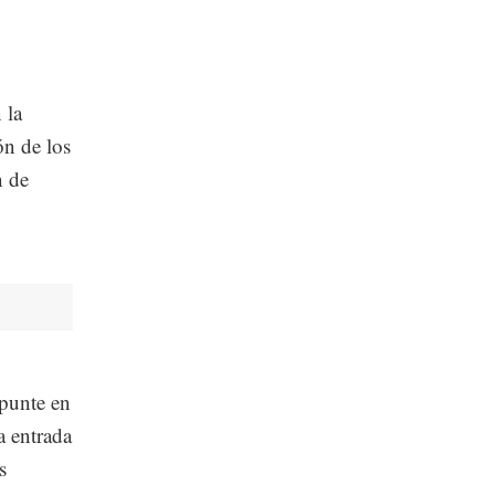
 la
ón de los
n de
epunte en
a entrada
s