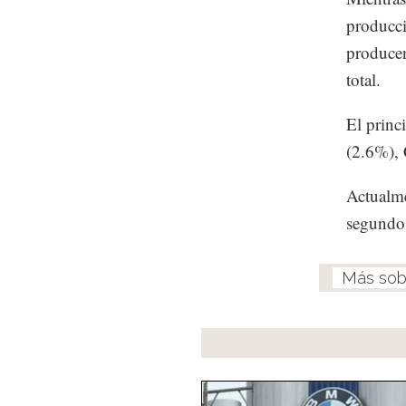
producci
producen
total.
El princ
(2.6%),
Actualme
segundo 