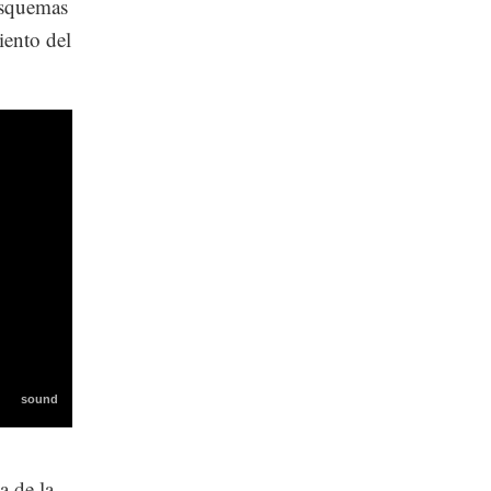
 esquemas
iento del
a de la