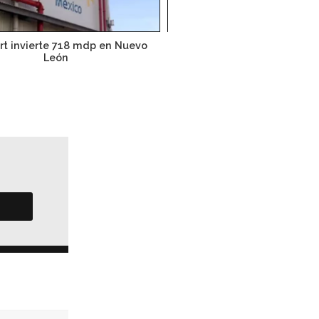
t invierte 718 mdp en Nuevo
Ford apuesta por mejor
León
distribución