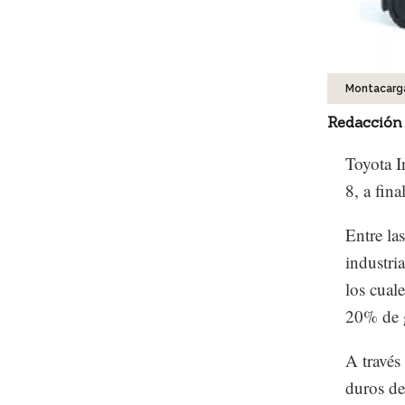
Montacarg
Redacción
Toyota I
8, a fina
Entre las
industri
los cual
20% de 
A través
duros de