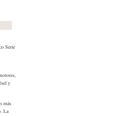
co Serie
 motores,
ésel y
os más
o. La