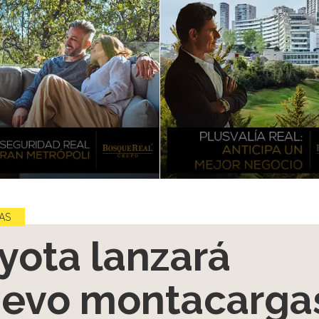
AS
yota lanzará
evo montacarga