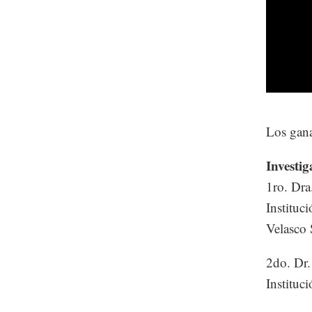
Los gana
Investig
1ro. Dra
Instituc
Velasco 
2do. Dr.
Instituc