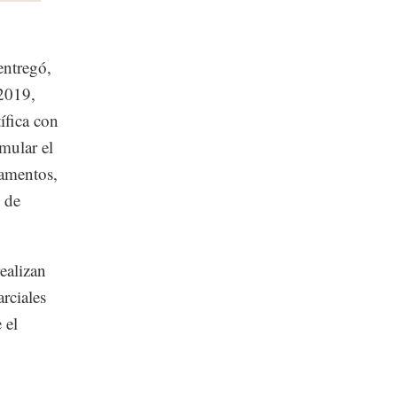
ntregó,
2019,
ífica con
imular el
camentos,
d de
ealizan
rciales
 el