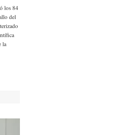
ó los 84
allo del
cterizado
ntífica
 la