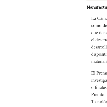
Manufactu
La Cáma
como de
que tien
el desar
desarrol
disposit
material
El Prem
investig
o finale
Premio: 
Tecnológ