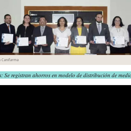
a Canifarma
: Se registran ahorros en modelo de distribución de med