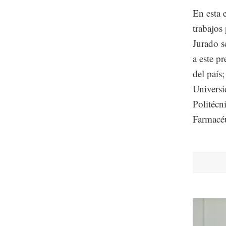
En esta 
trabajos 
Jurado s
a este p
del país;
Univers
Politécn
Farmacéu