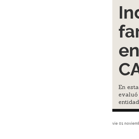
In
fa
en
C
En est
evaluó 
entidad
vie 01 noviem