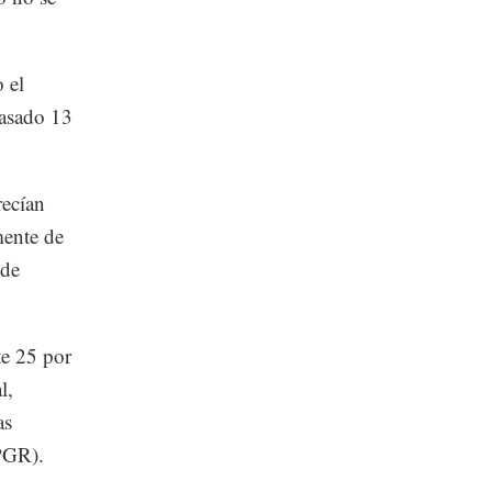
 el
pasado 13
recían
mente de
 de
e 25 por
l,
as
(PGR).