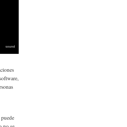
aciones
software,
rsonas
e puede
o no se