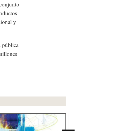
 conjunto
roductos
cional y
a pública
millones