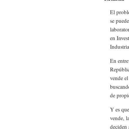
El probl
se puede
laborato
en Inves
Industr
En entre
Repúblic
vende el
buscando
de propi
Y es que,
vende, l
deciden 