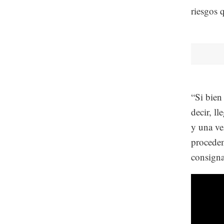
riesgos 
“Si bien
decir, l
y una ve
procedem
consigna