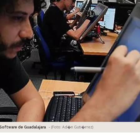
-
(Foto:
Ad�n Guti�rrez
)
Software de Guadalajara