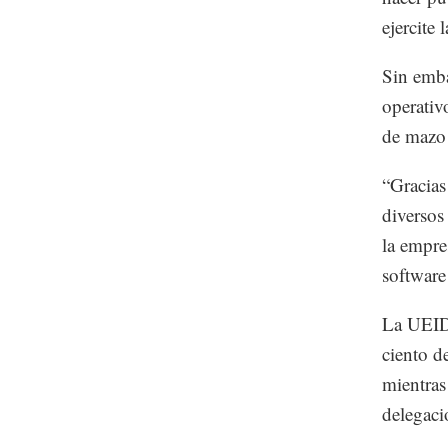
ejercite
Sin emba
operativ
de mazo 
“Gracias
diversos
la empre
software 
La UEIDD
ciento d
mientras
delegaci