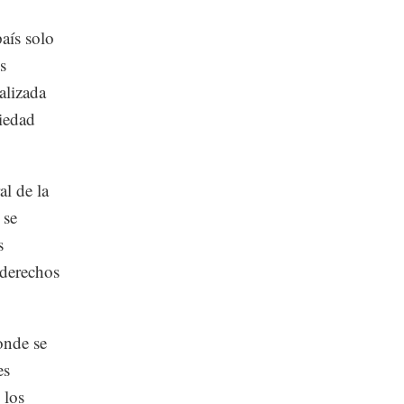
país solo
s
alizada
piedad
al de la
 se
s
 derechos
donde se
es
 los