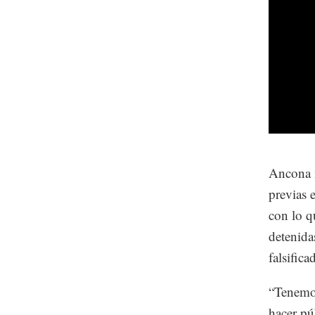
Ancona i
previas 
con lo q
detenida
falsifica
“Tenemos
hacer pú