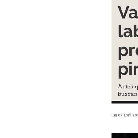
Va
la
pr
pi
Antes q
buscan
lun 07 abril 2