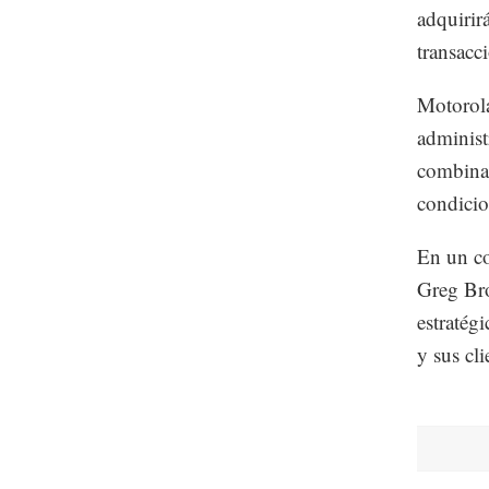
adquirir
transacc
Motorola
administ
combinac
condicio
En un co
Greg Bro
estratég
y sus cl