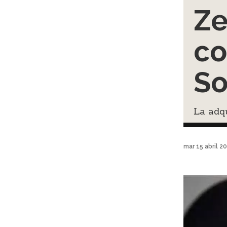
Ze
co
So
La adqu
mar 15 abril 2