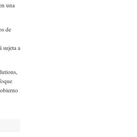
 en una
os de
 sujeta a
lutions,
nfoque
gobierno