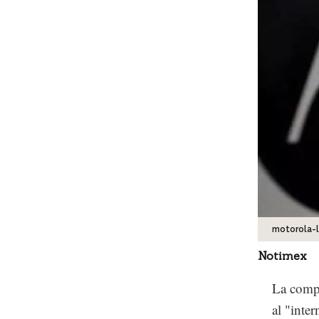
motorola-
Notimex
La compa
al "inte