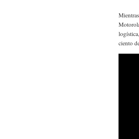
Mientras
Motorola
logístic
ciento d