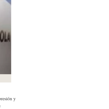
presión y
e