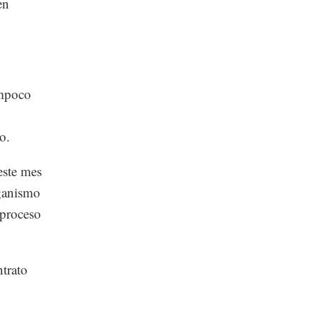
en
ampoco
o.
este mes
rganismo
 proceso
trato