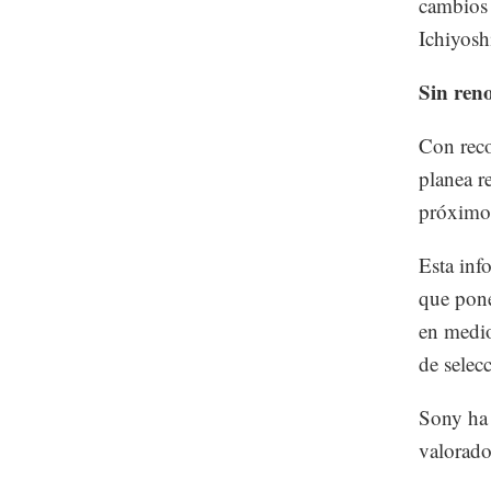
cambios 
Ichiyos
Sin ren
Con reco
planea r
próximo 
Esta inf
que pone
en medio
de selec
Sony ha 
valorado