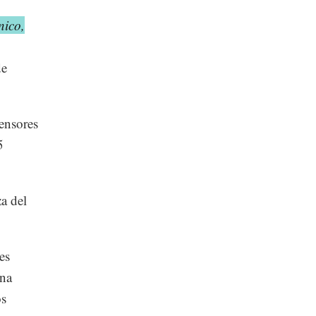
nico,
de
ensores
5
a del
es
una
os