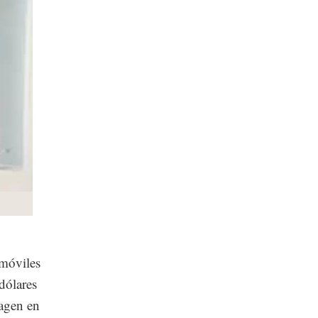
 móviles
dólares
magen en