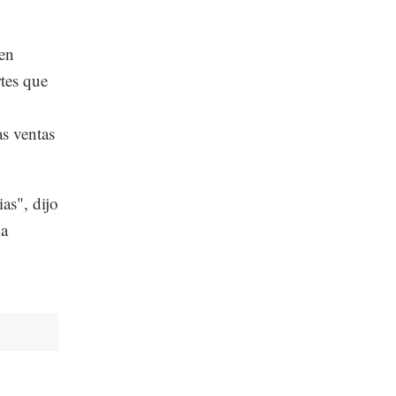
 en
rtes que
as ventas
as", dijo
na