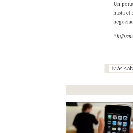
Un porta
hasta el
negociac
*Informa