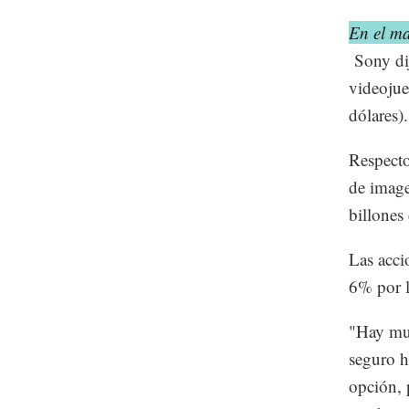
En el ma
Sony dij
videojue
dólares).
Respecto
de image
billones
Las acci
6% por l
"Hay muc
seguro h
opción, 