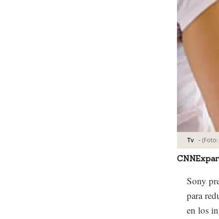
-
(Foto
Tv
CNNExpan
Sony pre
para red
en los i